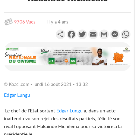
9706 Vues
Il y a 4 ans
Partager
Facebook
Twitter
Email
Gmail
Messen
W
© Koaci.com - lundi 16 août 2021 - 13:32
Edgar Lungu
Le chef de l’Etat sortant
Edgar Lungu
a, dans un acte
inattendu vu son rejet des résultats partiels, félicité son
rival l’opposant Hakainde Hichilema pour sa victoire à la
présidentielle.