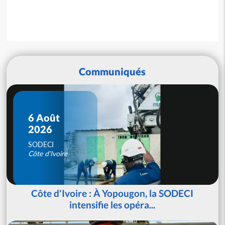
Communiqués
6 Août
2026
SODECI
Côte d'Ivoire
Côte d'Ivoire : À Yopougon, la SODECI
intensifie les opéra...