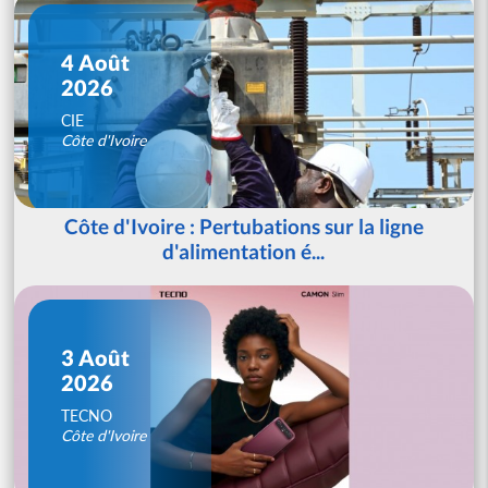
4 Août
2026
CIE
Côte d'Ivoire
Côte d'Ivoire : Pertubations sur la ligne
d'alimentation é...
3 Août
2026
TECNO
Côte d'Ivoire