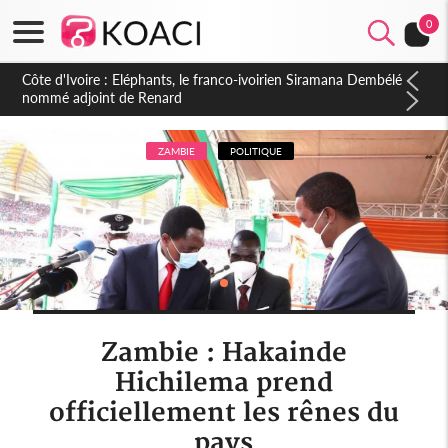
0
Cameroun : 5 combattants séparatistes neutralisés, le Mindef
dément les rumeurs d'exactions des civils
ZAMBIE
POLITIQUE
Zambie : Hakainde
Hichilema prend
officiellement les rênes du
pays