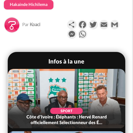
Hakainde Hichilema
Partager
Facebook
Twitter
Email
Gmail
Par
Koaci
Messenger
WhatsApp
Infos à la une
SPORT
Côte d'Ivoire : Éléphants : Hervé Renard
officiellement Sélectionneur des É...