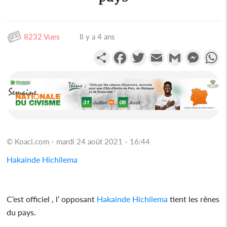
8232 Vues
Il y a 4 ans
Partager
Facebook
Twitter
Email
Gmail
Messen
W
© Koaci.com - mardi 24 août 2021 - 16:44
Hakainde Hichilema
C’est officiel , l’ opposant
Hakainde Hichilema
tient les rênes
du pays.