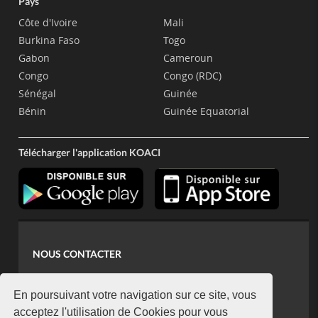
Pays
Côte d'Ivoire
Mali
Burkina Faso
Togo
Gabon
Cameroun
Congo
Congo (RDC)
Sénégal
Guinée
Bénin
Guinée Equatorial
Télécharger l'application KOACI
NOUS CONTACTER
contact@koaci.com
koaci@yahoo.fr
En poursuivant votre navigation sur ce site, vous
+225 07 08 85 52 93
acceptez l'utilisation de Cookies pour vous