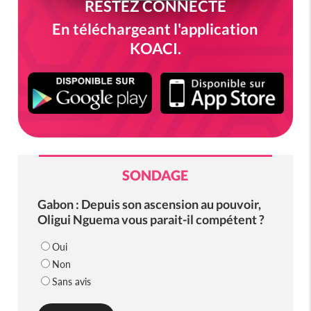
RESTEZ CONNECTÉ
En téléchargeant l'application
KOACI.
SONDAGE
Gabon : Depuis son ascension au pouvoir,
Oligui Nguema vous parait-il compétent ?
Oui
Non
Sans avis