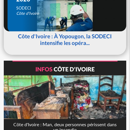
SODECI
Côte d'Ivoire
Côte d'Ivoire : À Yopougon, la SODECI
intensifie les opéra...
INFOS
CÔTE D'IVOIRE
Côte d'Ivoire : Man, deux personnes périssent dans
un incendie