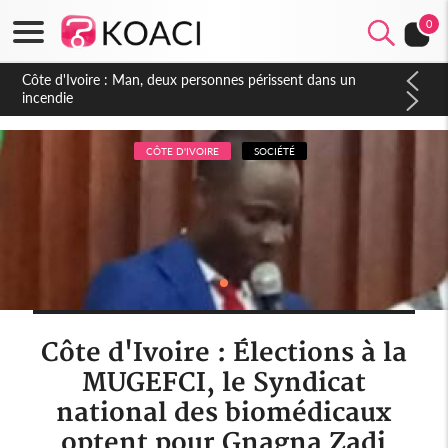
0
Côte d'Ivoire : Séileu, la célébration de la fête nationale
transformée en vaste campagne contre les produits
dépigmentants dangereux
CÔTE D'IVOIRE
SOCIÉTÉ
Côte d'Ivoire : Élections à la
MUGEFCI, le Syndicat
national des biomédicaux
optent pour Gnagna Zadi