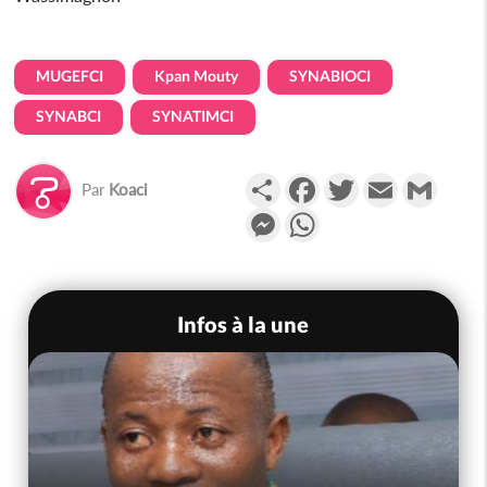
MUGEFCI
Kpan Mouty
SYNABIOCI
SYNABCI
SYNATIMCI
Partager
Facebook
Twitter
Email
Gmail
Par
Koaci
Messenger
WhatsApp
Infos à la une