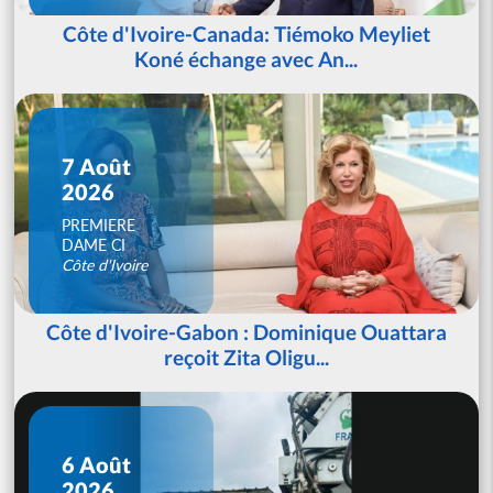
Côte d'Ivoire-Canada: Tiémoko Meyliet
Koné échange avec An...
7 Août
2026
PREMIERE
DAME CI
Côte d'Ivoire
Côte d'Ivoire-Gabon : Dominique Ouattara
reçoit Zita Oligu...
6 Août
2026