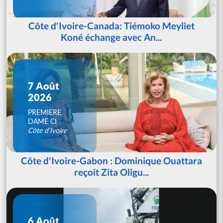
Côte d'Ivoire-Canada: Tiémoko Meyliet
Koné échange avec An...
7 Août
2026
PREMIERE
DAME CI
Côte d'Ivoire
Côte d'Ivoire-Gabon : Dominique Ouattara
reçoit Zita Oligu...
6 Août