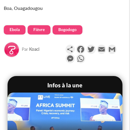
Boa, Ouagadougou
Ebola
Fièvre
Bogodogo
Partager
Facebook
Twitter
Email
Gmail
Par
Koaci
Messenger
WhatsApp
Infos à la une