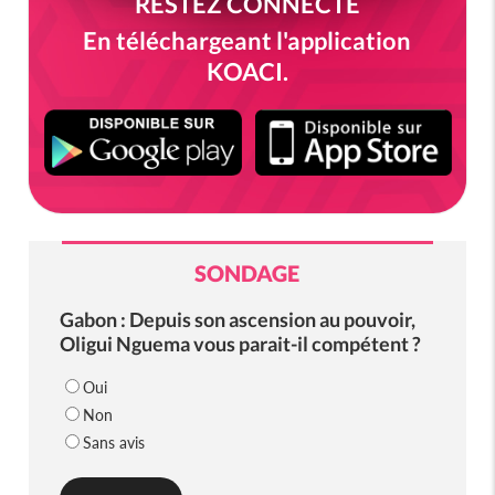
RESTEZ CONNECTÉ
En téléchargeant l'application
KOACI.
SONDAGE
Gabon : Depuis son ascension au pouvoir,
Oligui Nguema vous parait-il compétent ?
Oui
Non
Sans avis