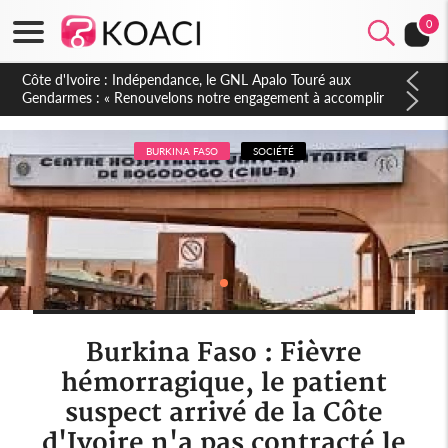
0
Sierra Leone : Un projet de réforme constitutionnelle en
gestation, points clés des amendements, un exclu d'avance
BURKINA FASO
SOCIÉTÉ
Burkina Faso : Fièvre
hémorragique, le patient
suspect arrivé de la Côte
d'Ivoire n'a pas contracté le