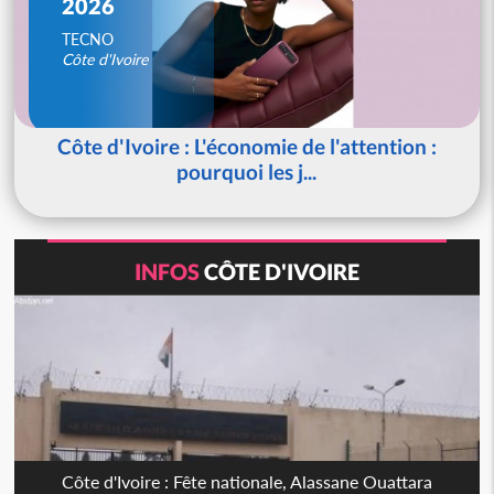
2026
TECNO
Côte d'Ivoire
Côte d'Ivoire : L'économie de l'attention :
pourquoi les j...
INFOS
CÔTE D'IVOIRE
Côte d'Ivoire : Fête nationale, Alassane Ouattara