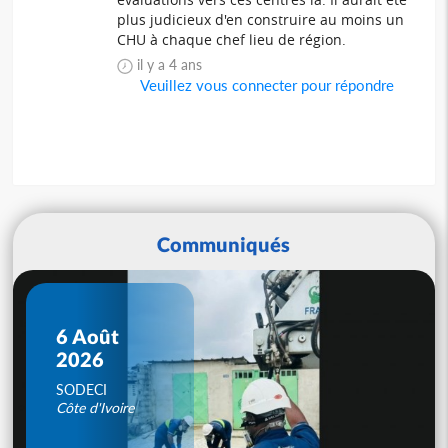
plus judicieux d'en construire au moins un
CHU à chaque chef lieu de région.
il y a 4 ans
Veuillez vous connecter pour répondre
Communiqués
6 Août
2026
SODECI
Côte d'Ivoire