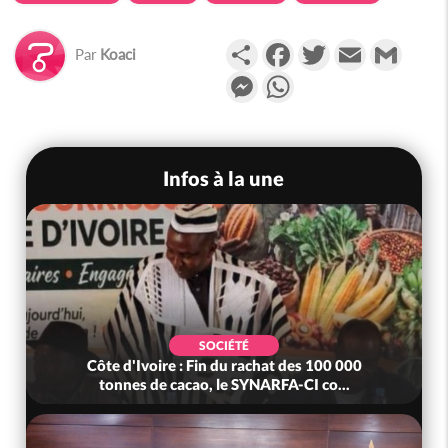
Partager
Facebook
Twitter
Email
Gmail
Par
Koaci
Messenger
WhatsApp
Infos à la une
SOCIÉTÉ
Côte d'Ivoire : Fin du rachat des 100 000
tonnes de cacao, le SYNARFA-CI co...