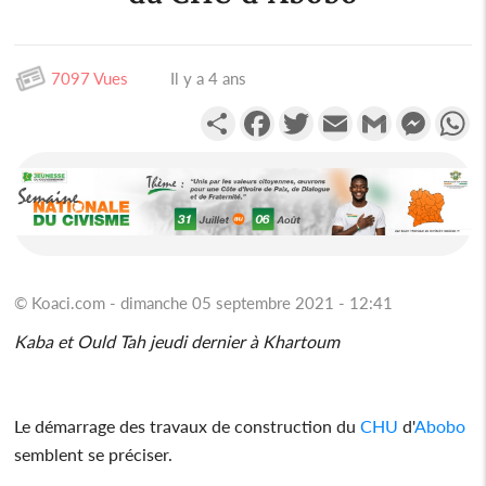
7097 Vues
Il y a 4 ans
Partager
Facebook
Twitter
Email
Gmail
Messen
W
© Koaci.com - dimanche 05 septembre 2021 - 12:41
Kaba et Ould Tah jeudi dernier à Khartoum
Le démarrage des travaux de construction du
CHU
d'
Abobo
semblent se préciser.