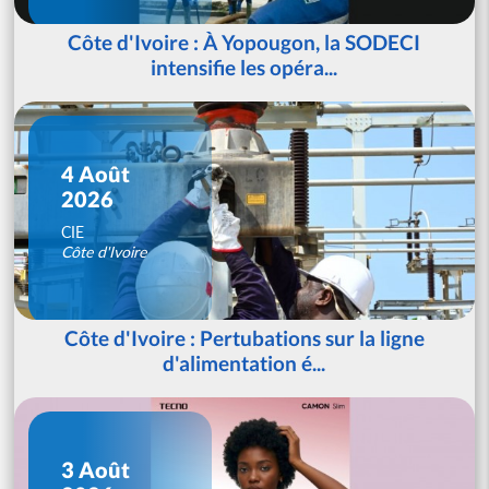
Côte d'Ivoire : À Yopougon, la SODECI
intensifie les opéra...
4 Août
2026
CIE
Côte d'Ivoire
Côte d'Ivoire : Pertubations sur la ligne
d'alimentation é...
3 Août