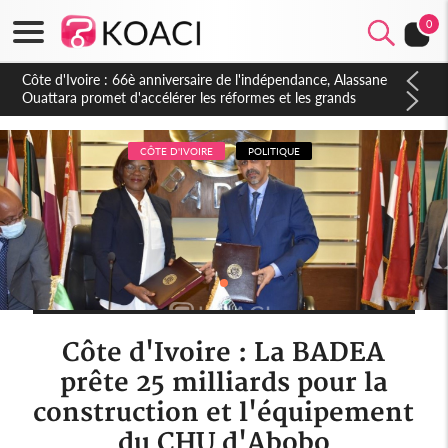
0
Côte d'Ivoire : À Abidjan, Amadou Oury Bah admire le modèle
ivoirien et veut s'en inspirer pour accélérer le développement
de la Guinée
CÔTE D'IVOIRE
POLITIQUE
Côte d'Ivoire : La BADEA
prête 25 milliards pour la
construction et l'équipement
du CHU d'Abobo