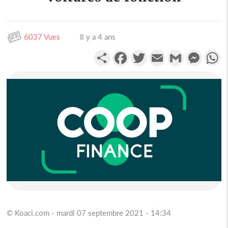
6037 Vues
Il y a 4 ans
Partager
Facebook
Twitter
Email
Gmail
Messen
W
© Koaci.com - mardi 07 septembre 2021 - 14:34