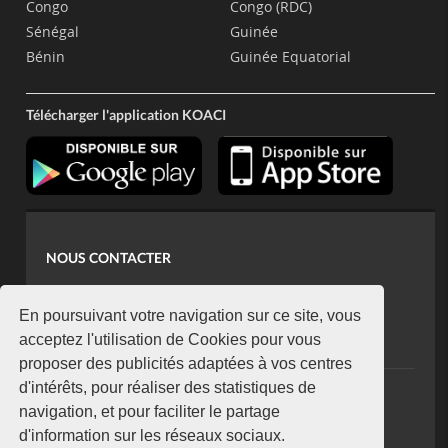
Congo
Congo (RDC)
Sénégal
Guinée
Bénin
Guinée Equatorial
Télécharger l'application KOACI
NOUS CONTACTER
contact@koaci.com
koaci@yahoo.fr
En poursuivant votre navigation sur ce site, vous
+225 07 08 85 52 93
acceptez l'utilisation de Cookies pour vous
proposer des publicités adaptées à vos centres
d'intérêts, pour réaliser des statistiques de
NEWSLETTER
navigation, et pour faciliter le partage
Restez connecté via notre newsletter
d'information sur les réseaux sociaux.