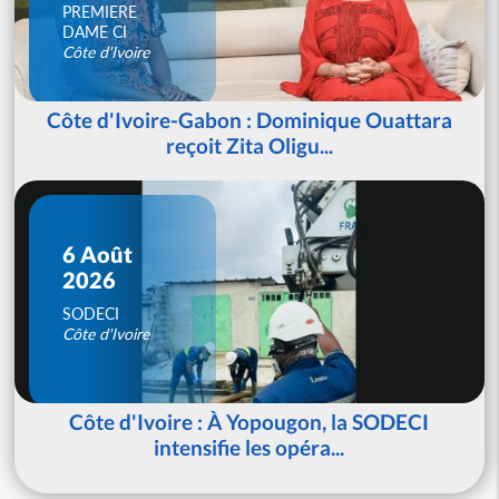
PREMIERE
DAME CI
Côte d'Ivoire
Côte d'Ivoire-Gabon : Dominique Ouattara
reçoit Zita Oligu...
6 Août
2026
SODECI
Côte d'Ivoire
Côte d'Ivoire : À Yopougon, la SODECI
intensifie les opéra...