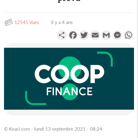
12545 Vues
Il y a 4 ans
Partager
Facebook
Twitter
Email
Gmail
Messen
W
© Koaci.com - lundi 13 septembre 2021 - 08:24