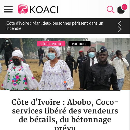
0
Côte d'Ivoire : Séileu, la célébration de la fête nationale
transformée en vaste campagne contre les produits
dépigmentants dangereux
CÔTE D'IVOIRE
POLITIQUE
Côte d'Ivoire : Abobo, Coco-
services libéré des vendeurs
de bétails, du bétonnage
prévu