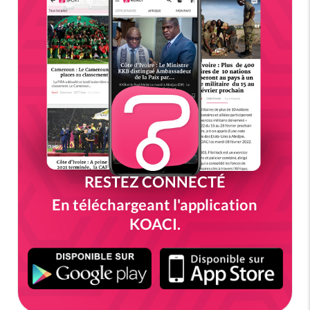
RESTEZ CONNECTÉ
En téléchargeant l'application
KOACI.