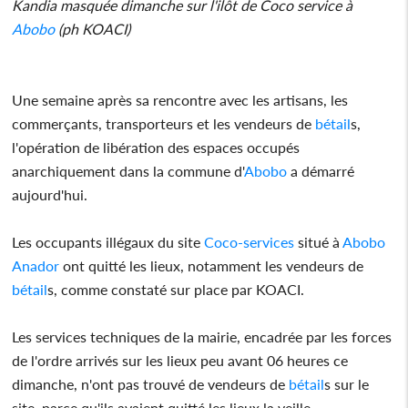
Kandia masquée dimanche sur l'ilôt de Coco service à
Abobo
(ph KOACI)
Une semaine après sa rencontre avec les artisans, les
commerçants, transporteurs et les vendeurs de
bétail
s,
l'opération de libération des espaces occupés
anarchiquement dans la commune d'
Abobo
a démarré
aujourd'hui.
Les occupants illégaux du site
Coco-services
situé à
Abobo
Anador
ont quitté les lieux, notamment les vendeurs de
bétail
s, comme constaté sur place par KOACI.
Les services techniques de la mairie, encadrée par les forces
de l'ordre arrivés sur les lieux peu avant 06 heures ce
dimanche, n'ont pas trouvé de vendeurs de
bétail
s sur le
site, parce qu'ils avaient quitté les lieux la veille.