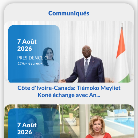
Communiqués
7 Août
2026
PRESIDENCE CI
Côte d'Ivoire
Côte d'Ivoire-Canada: Tiémoko Meyliet
Koné échange avec An...
7 Août
2026