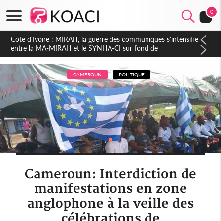
0
Côte d'Ivoire : Indépendance 2026, Thiam plaide pour un
environnement démocratique plus apaisé
CAMEROUN
POLITIQUE
Cameroun: Interdiction de
manifestations en zone
anglophone à la veille des
célébrations de