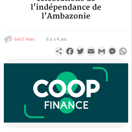
l'indépendance de
l'Ambazonie
6661 Vues
Il y a 4 ans
Partager
Facebook
Twitter
Email
Gmail
Messen
W