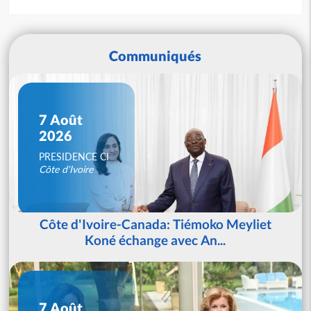
Communiqués
7 Août
2026
PRESIDENCE CI
Côte d'Ivoire
Côte d'Ivoire-Canada: Tiémoko Meyliet
Koné échange avec An...
7 Août