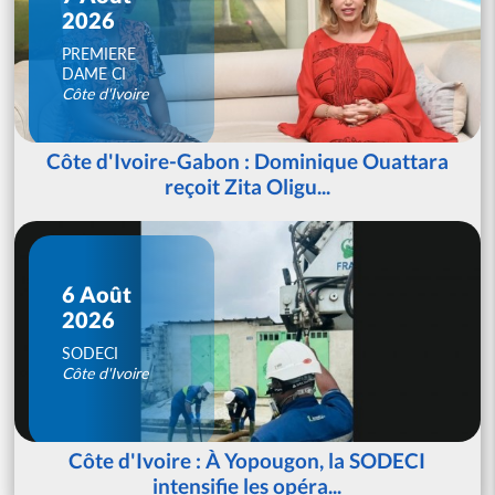
2026
PREMIERE
DAME CI
Côte d'Ivoire
Côte d'Ivoire-Gabon : Dominique Ouattara
reçoit Zita Oligu...
6 Août
2026
SODECI
Côte d'Ivoire
Côte d'Ivoire : À Yopougon, la SODECI
intensifie les opéra...