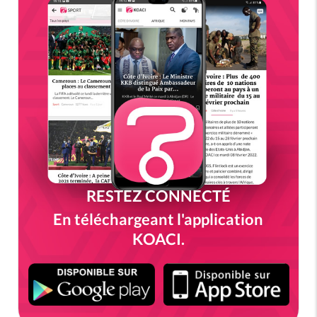
RESTEZ CONNECTÉ
En téléchargeant l'application
KOACI.