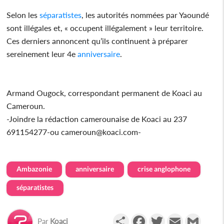
Selon les
séparatistes
, les autorités nommées par Yaoundé
sont illégales et, « occupent illégalement » leur territoire.
Ces derniers annoncent qu’ils continuent à préparer
sereinement leur 4e
anniversaire
.
Armand Ougock, correspondant permanent de Koaci au
Cameroun.
-Joindre la rédaction camerounaise de Koaci au 237
691154277-ou cameroun@koaci.com-
Ambazonie
anniversaire
crise anglophone
séparatistes
Partager
Facebook
Twitter
Email
Gmail
Par
Koaci