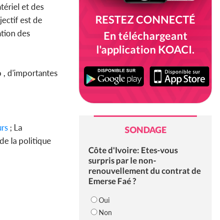
ériel et des
RESTEZ CONNECTÉ
ectif est de
ation des
En téléchargeant
l'application KOACI.
 , d'importantes
rs
; La
SONDAGE
de la politique
Côte d'Ivoire: Etes-vous
surpris par le non-
renouvellement du contrat de
Emerse Faé ?
Oui
Non