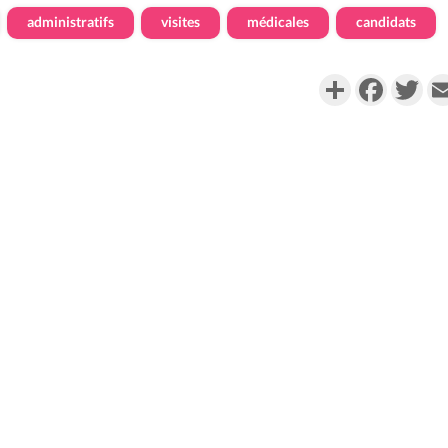
administratifs
visites
médicales
candidats
Partager
Faceboo
Twi