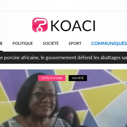
COMMUNIQUÉS
UE
POLITIQUE
SOCIÉTÉ
SPORT
te porcine africaine, le gouvernement défend les abattages san
naires
CÔTE D'IVOIRE
SOCIÉTÉ