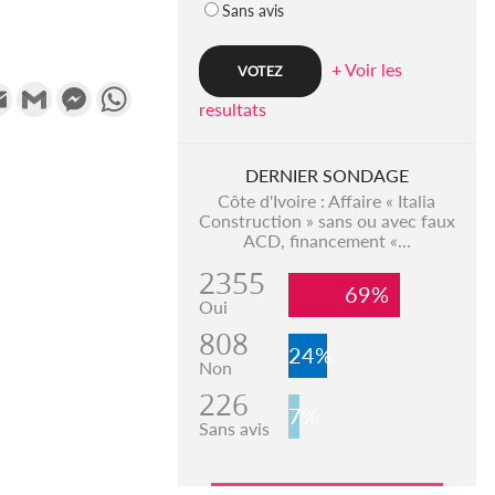
Sans avis
+ Voir les
k
tter
Email
Gmail
Messenger
WhatsApp
resultats
DERNIER SONDAGE
Côte d'Ivoire : Affaire « Italia
Construction » sans ou avec faux
ACD, financement «...
2355
69%
Oui
808
24%
Non
226
7%
Sans avis