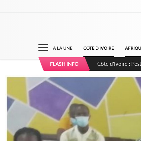
A LA UNE
COTE D'IVOIRE
AFRIQ
Côte d'Ivoire : Pes
FLASH INFO
des mesures vétéri