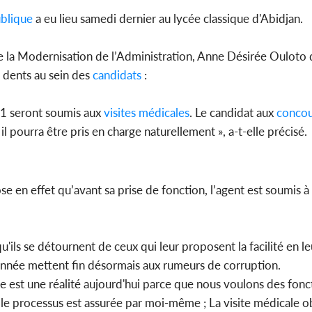
blique
a eu lieu samedi dernier au lycée classique d'Abidjan.
SOCIÉTÉ
 la Modernisation de l’Administration, Anne Désirée Ouloto d
Côte d'Ivoire : Préparatifs de
Côte d'Ivo
e dents au sein des
candidats
:
la Rentrée Scolaire 2026-
2026, 
2027, les responsab...
battant de
 seront soumis aux
visites
médicales
. Le candidat aux
concou
il pourra être pris en charge naturellement », a-t-elle précisé.
e en effet qu’avant sa prise de fonction, l’agent est soumis à 
 qu'ils se détournent de ceux qui leur proposent la facilité en
année mettent fin désormais aux rumeurs de corruption.
que est une réalité aujourd'hui parce que nous voulons des fonc
 le processus est assurée par moi-même ; La visite médicale o