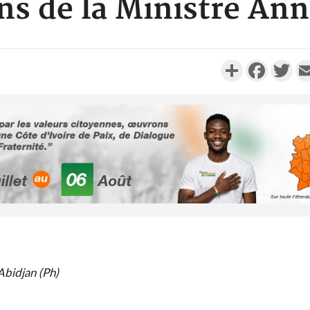
ns de la Ministre An
Partager
Faceboo
Twi
ECONOMIE
Côte d'Ivoire-Burkina : La
Côte d
CCI-BF désire instaurer un
l'ancien
échange constant avec...
Bureau Poli
SOCIÉTÉ
Côte d'Ivoire : Peste porcine
Côte d'Ivo
Abidjan (Ph)
africaine, le gouvernement
et la Sécu
défend les abattag...
acteur