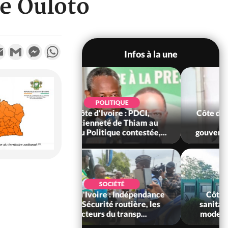
ne Ouloto
k
tter
Email
Gmail
Messenger
WhatsApp
Infos à la une
POLITIQUE
SOCIÉTÉ
'Ivoire : PDCI,
Côte d'Ivoire : Réforme de la
neté de Thiam au
société civile, le
tique contestée,...
gouvernement valide six dé...
SOCIÉTÉ
SANTÉ
ire : Indépendance
Côte d'Ivoire : Réforme
rité routière, les
sanitaire, le gouvernement
s du transp...
modernise ses structures...