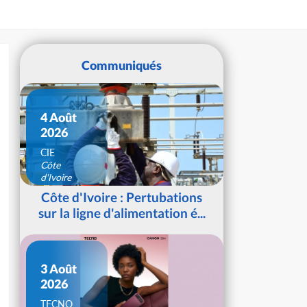
Communiqués
4 Août
2026
CIE
Côte
d'Ivoire
Côte d'Ivoire : Pertubations
sur la ligne d'alimentation é...
3 Août
2026
TECNO