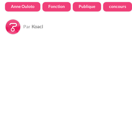
Anne Ouloto
Fonction
Publique
concours
Par
Koaci