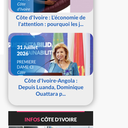
Côte
d'Ivoire
Côte d'Ivoire : L'économie de
l'attention : pourquoi les j...
31 Juillet
2026
PREMIERE
DAME CI
Côte
d'Ivoire
Côte d'Ivoire-Angola :
Depuis Luanda, Dominique
Ouattara p...
INFOS
CÔTE D'IVOIRE