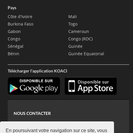
Pays
Côte d'Ivoire
Mali
Burkina Faso
Togo
Gabon
Cameroun
Congo
Congo (RDC)
Sénégal
Guinée
Bénin
Guinée Equatorial
Télécharger l'application KOACI
NOUS CONTACTER
contact@koaci.com
koaci@yahoo.fr
En poursuivant votre navigation sur ce site, vous