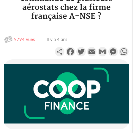
aérostats chez la firme
française A-NSE ?
9794 Vues
Il y a 4 ans
Partager
Facebook
Twitter
Email
Gmail
Messen
W