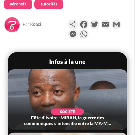
aéronefs
autorités
Partager
Facebook
Twitter
Email
Gmail
Par
Koaci
Messenger
WhatsApp
Infos à la une
SOCIÉTÉ
Côte d'Ivoire : MIRAH, la guerre des
communiqués s'intensifie entre la MA-M...