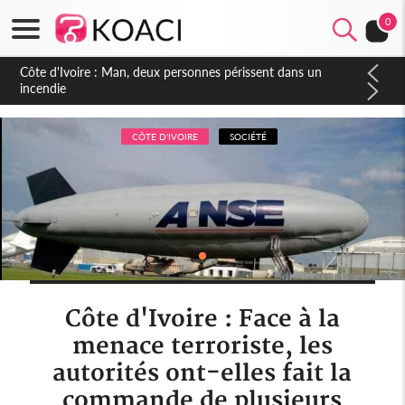
0
Côte d'Ivoire : Séileu, la célébration de la fête nationale
transformée en vaste campagne contre les produits
dépigmentants dangereux
CÔTE D'IVOIRE
SOCIÉTÉ
Côte d'Ivoire : Face à la
menace terroriste, les
autorités ont-elles fait la
commande de plusieurs