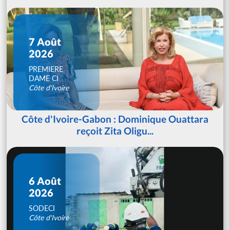
7 Août
2026
PREMIERE
DAME CI
Côte d'Ivoire
Côte d'Ivoire-Gabon : Dominique Ouattara
reçoit Zita Oligu...
6 Août
2026
SODECI
Côte d'Ivoire