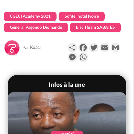
CGECI Academy 2021
Sofitel hôtel Ivoire
Général Vagondo Diomandé
Eric Thiam SABATES
Partager
Facebook
Twitter
Email
Gmail
Par
Koaci
Messenger
WhatsApp
Infos à la une