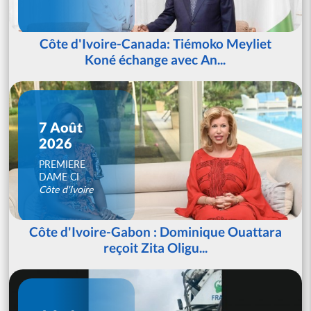
Côte d'Ivoire-Canada: Tiémoko Meyliet
Koné échange avec An...
7 Août
2026
PREMIERE
DAME CI
Côte d'Ivoire
Côte d'Ivoire-Gabon : Dominique Ouattara
reçoit Zita Oligu...