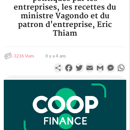
entreprises, les recettes du
ministre Vagondo et du
patron d'entreprise, Eric
Thiam
3236 Vues
Il y a 4 ans
Partager
Facebook
Twitter
Email
Gmail
Messen
W