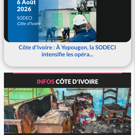
6 Août
2026
SODECI
Côte d'Ivoire
Côte d'Ivoire : À Yopougon, la SODECI
intensifie les opéra...
INFOS
CÔTE D'IVOIRE