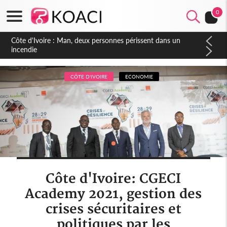
0
Côte d'Ivoire : Séileu, la célébration de la fête nationale
transformée en vaste campagne contre les produits
dépigmentants dangereux
CÔTE D'IVOIRE
ECONOMIE
Côte d'Ivoire: CGECI
Academy 2021, gestion des
crises sécuritaires et
politiques par les