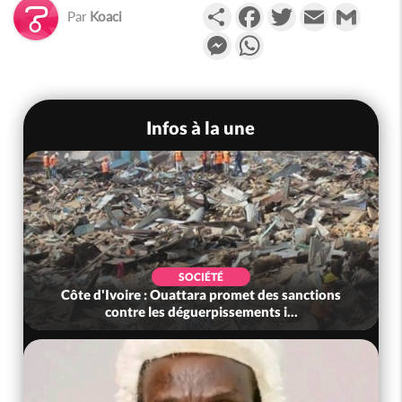
Partager
Facebook
Twitter
Email
Gmail
Par
Koaci
Messenger
WhatsApp
Infos à la une
SOCIÉTÉ
Côte d'Ivoire : Ouattara promet des sanctions
contre les déguerpissements i...