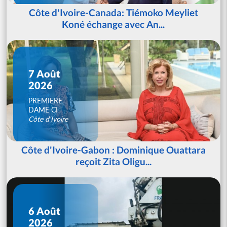
Côte d'Ivoire-Canada: Tiémoko Meyliet
Koné échange avec An...
7 Août
2026
PREMIERE
DAME CI
Côte d'Ivoire
Côte d'Ivoire-Gabon : Dominique Ouattara
reçoit Zita Oligu...
6 Août
2026