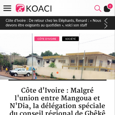
0
Côte d'Ivoire : 66e anniversaire de l'Indépendance, les Forces
de Défense et de Sécurité affichent leur puissance et
réaffirment leur engagement envers la Nation
CÔTE D'IVOIRE
SOCIÉTÉ
Côte d'Ivoire : Malgré
l'union entre Mangoua et
N'Dia, la délégation spéciale
du conseil régional de Gbêkê