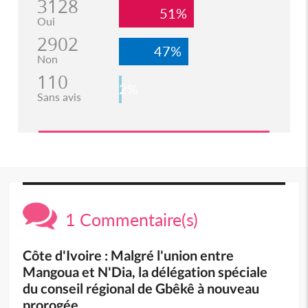
3128
51%
Oui
2902
47%
Non
110
2%
Sans avis
1 Commentaire(s)
Côte d'Ivoire : Malgré l'union entre
Mangoua et N'Dia, la délégation spéciale
du conseil régional de Gbêkê à nouveau
prorogée