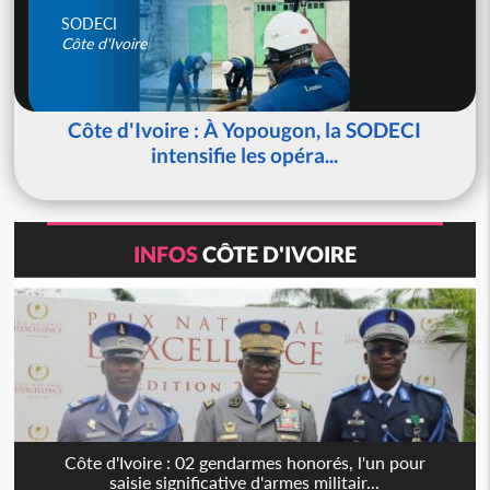
SODECI
Côte d'Ivoire
Côte d'Ivoire : À Yopougon, la SODECI
intensifie les opéra...
INFOS
CÔTE D'IVOIRE
Côte d'Ivoire : 02 gendarmes honorés, l'un pour
saisie significative d'armes militair...