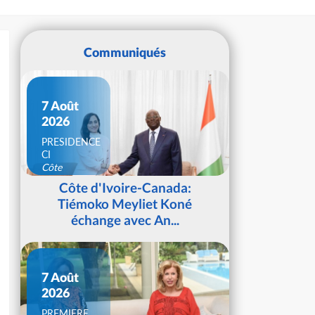
Communiqués
7 Août
2026
PRESIDENCE
CI
Côte
d'Ivoire
Côte d'Ivoire-Canada:
Tiémoko Meyliet Koné
échange avec An...
7 Août
2026
PREMIERE