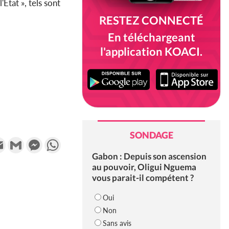
Etat », tels sont
RESTEZ CONNECTÉ
En téléchargeant
l'application KOACI.
SONDAGE
k
tter
Email
Gmail
Messenger
WhatsApp
Gabon : Depuis son ascension
au pouvoir, Oligui Nguema
vous parait-il compétent ?
Oui
Non
Sans avis