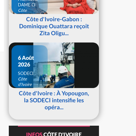
DAME CI
Côte
d'Ivoire
Côte d'Ivoire-Gabon :
Dominique Ouattara reçoit
Zita Oligu...
6 Août
2026
SODECI
Côte
d'Ivoire
Côte d'Ivoire : À Yopougon,
la SODECI intensifie les
opéra...
INFOS
CÔTE D'IVOIRE