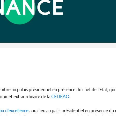
Côte d'I
POLITIQUE
Côte d'Ivoire : Fête nationale,
pagaill
Alassane Ouattara accorde
Lessi
la grâce à 4 661...
m
mbre au palais présidentiel en présence du chef de l'Etat, qui
ommet extraordinaire de la
CEDEAO
.
rix d'excellence
aura lieu au palis présidentiel en présence du c