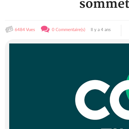
sommet 
6484 Vues
0 Commentaire(s)
Il y a 4 ans