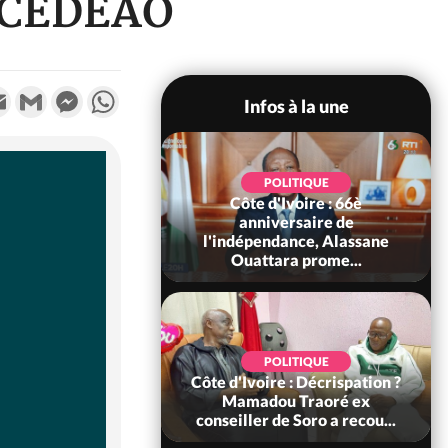
a CEDEAO
k
tter
Email
Gmail
Messenger
WhatsApp
Infos à la une
POLITIQUE
d'Ivoire : 66è
SOCIÉTÉ
versaire de
Côte d'Ivoire : Fin du rachat
ndance, Alassane
des 100 000 tonnes de cacao,
ara prome...
le SYNARFA-CI co...
POLITIQUE
POLITIQUE
re : Décrispation ?
Côte d'Ivoire : Violences
ou Traoré ex
tragiques à Kossandji (Mé)
 de Soro a recou...
ayant fait 03 morts, A...