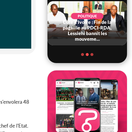
POLITIQUE
voire : Fin de la
SOCIÉTÉ
e au PDCI-RDA,
Côte d'Ivoire : « On ne veut
ehi bannit les
pas mourir chez nous », crient
ouveme...
des habitants d...
 s'envolera 48
hef de l'Etat.