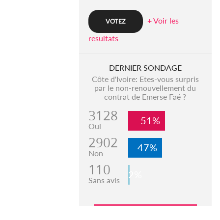
+ Voir les
resultats
DERNIER SONDAGE
Côte d'Ivoire: Etes-vous surpris
par le non-renouvellement du
contrat de Emerse Faé ?
3128
51%
Oui
2902
47%
Non
110
2%
Sans avis