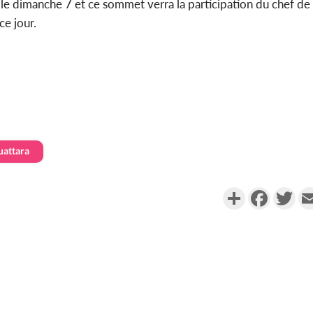
le dimanche 7 et ce sommet verra la participation du chef de l'
ce jour.
uattara
Partager
Faceboo
Twi