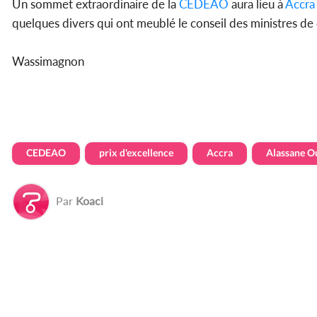
Un sommet extraordinaire de la
CEDEAO
aura lieu à
Accra
quelques divers qui ont meublé le conseil des ministres de 
Wassimagnon
CEDEAO
prix d'excellence
Accra
Alassane O
Par
Koaci