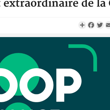
extraordinaire de l
Partager
Faceboo
Twi
POLITIQUE
Cameroun : 61 jours
Côte 
d'absence de Biya, Hiram
anni
Iyodi appelle le conseil
l'indépe
const...
Ouatt
SOCIÉTÉ
Côte d'Ivoire : Ouattara
Côte d'Ivoi
promet des sanctions contre
Mamad
les déguerpissements i...
conseiller