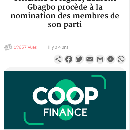
Gbagbo procède à la
nomination des membres de
son parti
19657 Vues
Il y a 4 ans
Partager
Facebook
Twitter
Email
Gmail
Messen
W