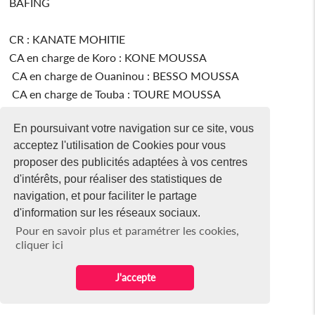
BAFING
CR : KANATE MOHITIE
CA en charge de Koro : KONE MOUSSA
CA en charge de Ouaninou : BESSO MOUSSA
CA en charge de Touba : TOURE MOUSSA
En poursuivant votre navigation sur ce site, vous
acceptez l'utilisation de Cookies pour vous
BAGOUE
proposer des publicités adaptées à vos centres
d'intérêts, pour réaliser des statistiques de
CR : KONATE Navigué
navigation, et pour faciliter le partage
CA : SORO ZONDELEHE
d'information sur les réseaux sociaux.
CA en charge de Boundiali : ZIAO Nahosse
Pour en savoir plus et paramétrer les cookies,
CA en charge de Kouto : DEMBELE Hamadou
cliquer ici
CA en charge de Tingréla : FOFANA Siriki
J'accepte
BELIER