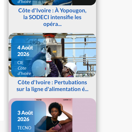
d'Ivoire
Côte d'Ivoire : À Yopougon,
la SODECI intensifie les
opéra...
4 Août
2026
CIE
Côte
d'Ivoire
Côte d'Ivoire : Pertubations
sur la ligne d'alimentation é...
3 Août
2026
TECNO