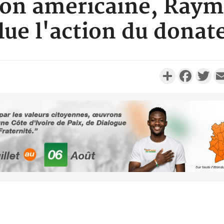
tion américaine, Ray
lue l'action du donat
Partager
Faceboo
Twi
Côte d'Ivoi
Mamad
conseiller
Côte d'Ivo