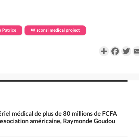
 Patrice
Wisconsi medical project
Partager
Faceboo
Twi
riel médical de plus de 80 millions de FCFA
e association américaine, Raymonde Goudou