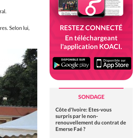
al.
RESTEZ CONNECTÉ
es. Selon lui,
En téléchargeant
l'application KOACI.
SONDAGE
Côte d'Ivoire: Etes-vous
surpris par le non-
renouvellement du contrat de
Emerse Faé ?