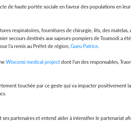
des 100 00
 acte de haute portée sociale en faveur des populations en leur
le SYN
res respiratoires, fournitures de chirurgie, lits, des matelas, 
emier secours destinés aux sapeurs-pompiers de Toumodi a été
Côte d'I
tour l'a remis au Préfet de région,
Gueu Patrice
.
tragiques
ayant fa
ine
Wisconsi medical project
dont l'un des responsables, Traor
rtement touchée par ce geste qui va impacter positivement la
cs.
ses partenaires et entend aider à intensifier le partenariat af