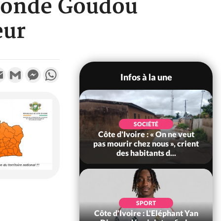
monde Goudou
eur
k
tter
Email
Gmail
Messenger
WhatsApp
Infos à la une
POLITIQUE
SOCIÉTÉ
re : Décrispation ?
Côte d'Ivoire : « On ne veut
ou Traoré ex
pas mourir chez nous », crient
 de Soro a recou...
des habitants d...
SOCIÉTÉ
SPORT
ire : Fin du rachat
Côte d'Ivoire : L'Eléphant Yan