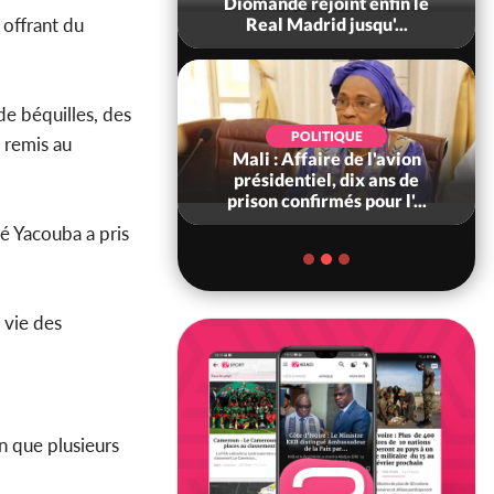
0 tonnes de cacao,
Diomandé rejoint enfin le
 offrant du
ARFA-CI co...
Real Madrid jusqu'...
de béquilles, des
POLITIQUE
POLITIQUE
 remis au
voire : Violences
Mali : Affaire de l'avion
 à Kossandji (Mé)
présidentiel, dix ans de
it 03 morts, A...
prison confirmés pour l'...
é Yacouba a pris
 vie des
in que plusieurs