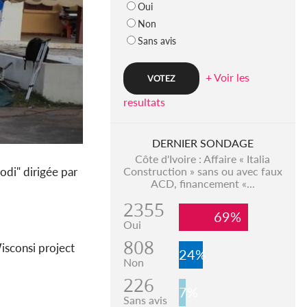
Oui
Non
Sans avis
+ Voir les
resultats
DERNIER SONDAGE
Côte d'Ivoire : Affaire « Italia
odi" dirigée par
Construction » sans ou avec faux
ACD, financement «...
2355
69%
Oui
808
isconsi project
24%
Non
226
7%
Sans avis