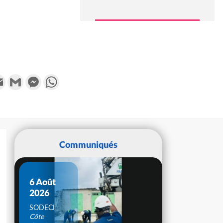
k
tter
Email
Gmail
Messenger
WhatsApp
Communiqués
6 Août
2026
SODECI
Côte