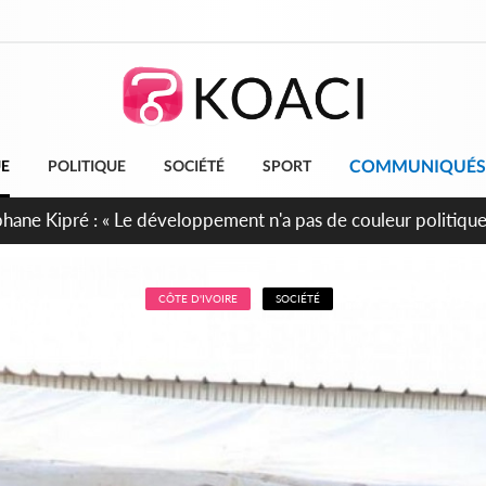
COMMUNIQUÉS
UE
POLITIQUE
SOCIÉTÉ
SPORT
cueillent 254 anciens combattants issus de groupes armés
CÔTE D'IVOIRE
SOCIÉTÉ