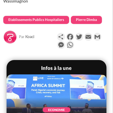
Wassimagnon
Etablissements Publics Hospitaliers
Pierre Dimba
Partager
Facebook
Twitter
Email
Gmail
Par
Koaci
Messenger
WhatsApp
Infos à la une
ECONOMIE