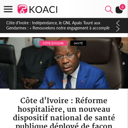
0
Sierra Leone : Un projet de réforme constitutionnelle en
gestation, points clés des amendements, un exclu d'avance
CÔTE D'IVOIRE
SANTÉ
Côte d'Ivoire : Réforme
hospitalière, un nouveau
dispositif national de santé
publique déployé de façon