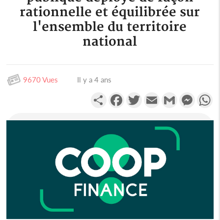
rationnelle et équilibrée sur
l'ensemble du territoire
national
9670 Vues
Il y a 4 ans
Partager
Facebook
Twitter
Email
Gmail
Messen
W