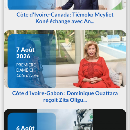
Côte d'Ivoire-Canada: Tiémoko Meyliet
Koné échange avec An...
7 Août
2026
PREMIERE
DAME CI
Côte d'Ivoire
Côte d'Ivoire-Gabon : Dominique Ouattara
reçoit Zita Oligu...
6 Août