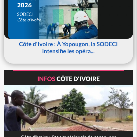
2026
SODECI
Côte d'Ivoire
Côte d'Ivoire : À Yopougon, la SODECI
intensifie les opéra...
INFOS
CÔTE D'IVOIRE
Côte d'Ivoire : Stocks résiduels de cacao, des