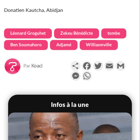
Donatien Kautcha, Abidjan
Léonard Groguhet
Zekeu Bénédicte
tombe
Ben Soumahoro
Adjamé
Williasmville
Partager
Facebook
Twitter
Email
Gmail
Par
Koaci
Messenger
WhatsApp
Infos à la une