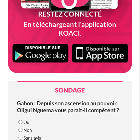
RESTEZ CONNECTÉ
En téléchargeant l'application
KOACI.
SONDAGE
Gabon : Depuis son ascension au pouvoir,
Oligui Nguema vous parait-il compétent ?
Oui
Non
Sans avis