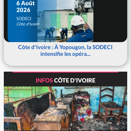
6 Août
2026
SODECI
Côte d'Ivoire
Côte d'Ivoire : À Yopougon, la SODECI
intensifie les opéra...
INFOS
CÔTE D'IVOIRE