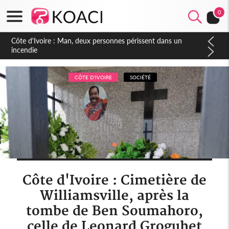
0
Côte d'Ivoire : Séileu, la célébration de la fête nationale
transformée en vaste campagne contre les produits
dépigmentants dangereux
CÔTE D'IVOIRE
SOCIÉTÉ
Côte d'Ivoire : Cimetière de
Williamsville, après la
tombe de Ben Soumahoro,
celle de Leonard Groguhet