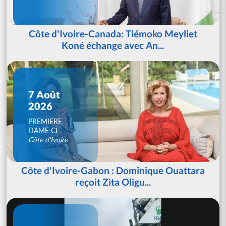
Côte d'Ivoire-Canada: Tiémoko Meyliet
Koné échange avec An...
7 Août
2026
PREMIERE
DAME CI
Côte d'Ivoire
Côte d'Ivoire-Gabon : Dominique Ouattara
reçoit Zita Oligu...