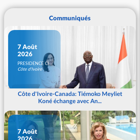
Communiqués
7 Août
2026
PRESIDENCE CI
Côte d'Ivoire
Côte d'Ivoire-Canada: Tiémoko Meyliet
Koné échange avec An...
7 Août
2026