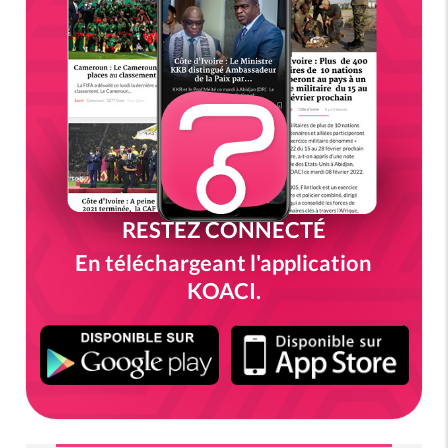
RESTEZ CONNECTÉ
En téléchargeant l'application
KOACI.