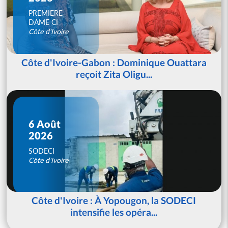
PREMIERE
DAME CI
Côte d'Ivoire
Côte d'Ivoire-Gabon : Dominique Ouattara
reçoit Zita Oligu...
6 Août
2026
SODECI
Côte d'Ivoire
Côte d'Ivoire : À Yopougon, la SODECI
intensifie les opéra...