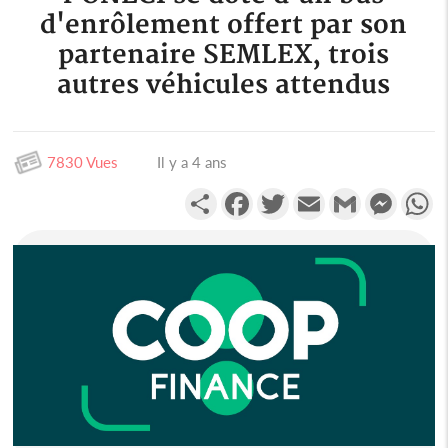
d'enrôlement offert par son
partenaire SEMLEX, trois
autres véhicules attendus
7830 Vues
Il y a 4 ans
Partager
Facebook
Twitter
Email
Gmail
Messen
W