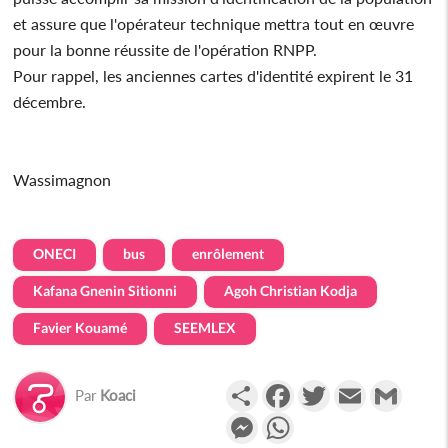
et assure que l'opérateur technique mettra tout en œuvre
pour la bonne réussite de l'opération RNPP.
Pour rappel, les anciennes cartes d'identité expirent le 31
décembre.
Wassimagnon
ONECI
bus
enrôlement
Kafana Gnenin Sitionni
Agoh Christian Kodja
Favier Kouamé
SEEMLEX
Partager
Facebook
Twitter
Email
Gmail
Par
Koaci
Messenger
WhatsApp