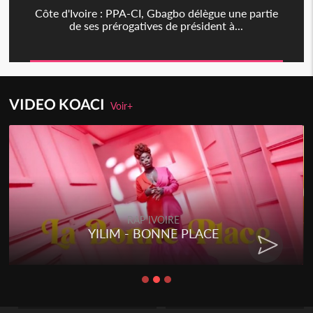
Côte d'Ivoire : PPA-CI, Gbagbo délègue une partie
de ses prérogatives de président à...
VIDEO KOACI
Voir+
RAP IVOIRE
YILIM - BONNE PLACE
RE