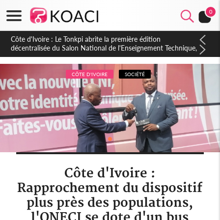
0
Côte d'Ivoire : PPA-CI, Gbagbo délègue une partie de ses
prérogatives de président à 05 cadres, vers sa retraite
politique ?
CÔTE D'IVOIRE
SOCIÉTÉ
Côte d'Ivoire :
Rapprochement du dispositif
plus près des populations,
l'ONECI se dote d'un bus