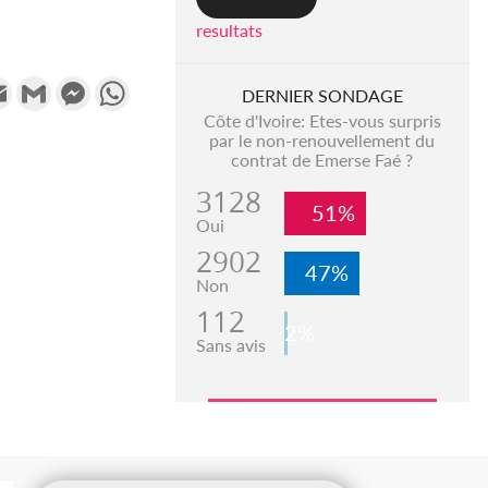
resultats
k
tter
Email
Gmail
Messenger
WhatsApp
DERNIER SONDAGE
Côte d'Ivoire: Etes-vous surpris
par le non-renouvellement du
contrat de Emerse Faé ?
3128
51%
Oui
2902
47%
Non
112
2%
Sans avis