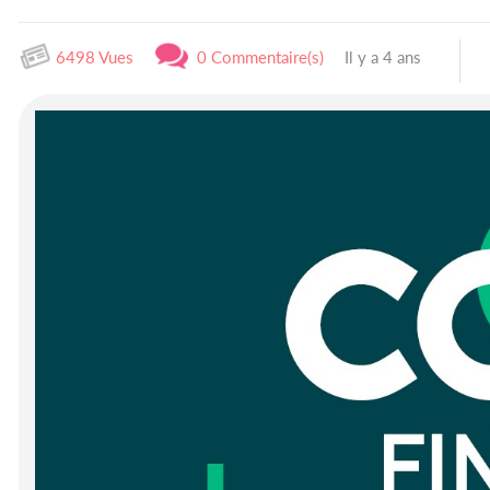
6498 Vues
0 Commentaire(s)
Il y a 4 ans