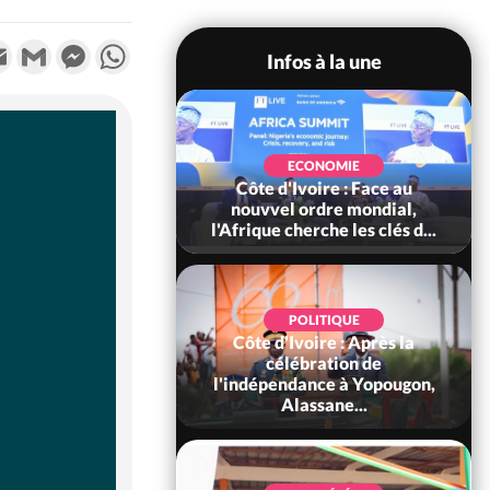
k
tter
Email
Gmail
Messenger
WhatsApp
Infos à la une
SOCIÉTÉ
Ivoire : Stocks
ECONOMIE
ls de cacao, des
Côte d'Ivoire : Face au
 coopératives et
nouvvel ordre mondial,
ach...
l'Afrique cherche les clés d...
POLITIQUE
Côte d'Ivoire : Après la
POLITIQUE
oire : Diplomatie,
célébration de
 consolide ses
l'indépendance à Yopougon,
ts avec New Del...
Alassane...