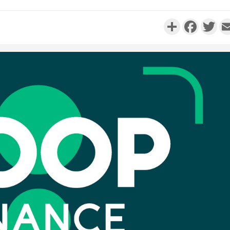
Partager
Faceboo
Twi
Côte d'
résidue
sociétés
Côte d'Iv
Abidjan
partenaria