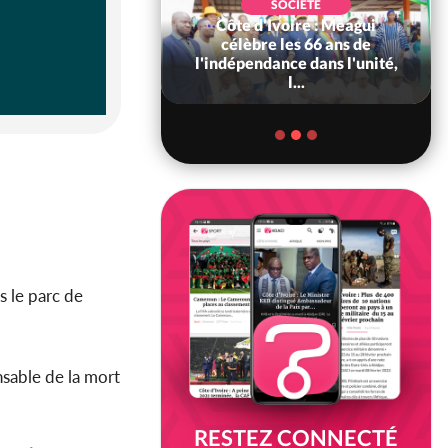
SOCIÉTÉ
Côte d'Ivoire : Méagui
SOCIÉTÉ
voire : Concours
célèbre les 66 ans de
6, les résultats
l'indépendance dans l'unité,
bilité (1er tou...
l...
s le parc de
sable de la mort
RESTEZ CONNECTÉ