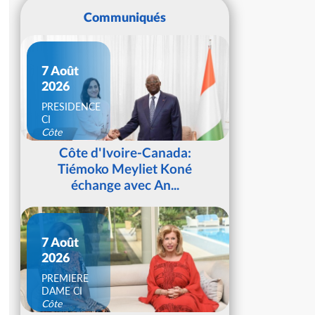
Communiqués
7 Août
2026
PRESIDENCE
CI
Côte
d'Ivoire
Côte d'Ivoire-Canada:
Tiémoko Meyliet Koné
échange avec An...
7 Août
2026
PREMIERE
DAME CI
Côte