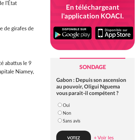
 l'État
En téléchargeant
l'application KOACI.
ve de girafes de
té abattus le 9
SONDAGE
capitale Niamey,
Gabon : Depuis son ascension
au pouvoir, Oligui Nguema
vous parait-il compétent ?
Oui
Non
Sans avis
+ Voir les