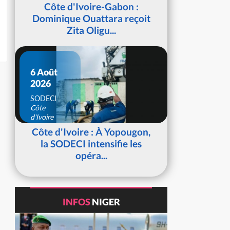
d'Ivoire
Côte d'Ivoire-Gabon :
Dominique Ouattara reçoit
Zita Oligu...
6 Août
2026
SODECI
Côte
d'Ivoire
Côte d'Ivoire : À Yopougon,
la SODECI intensifie les
opéra...
INFOS
NIGER