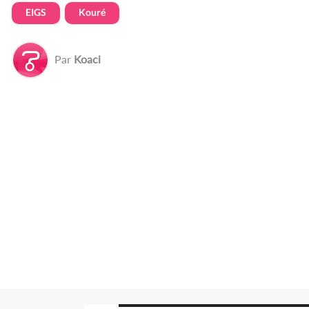
EIGS
Kouré
Par
Koaci