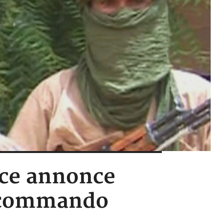
nce annonce
u commando