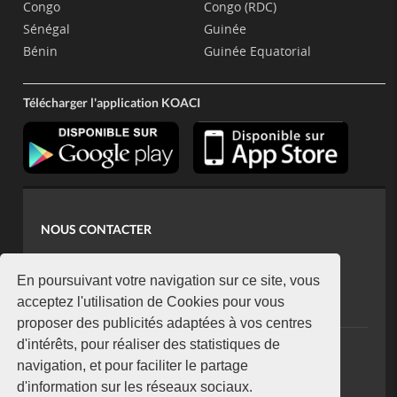
Congo
Congo (RDC)
Sénégal
Guinée
Bénin
Guinée Equatorial
Télécharger l'application KOACI
NOUS CONTACTER
contact@koaci.com
koaci@yahoo.fr
En poursuivant votre navigation sur ce site, vous
+225 07 08 85 52 93
acceptez l'utilisation de Cookies pour vous
proposer des publicités adaptées à vos centres
d'intérêts, pour réaliser des statistiques de
NEWSLETTER
navigation, et pour faciliter le partage
Restez connecté via notre newsletter
d'information sur les réseaux sociaux.