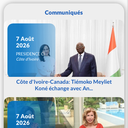
Communiqués
7 Août
2026
PRESIDENCE CI
Côte d'Ivoire
Côte d'Ivoire-Canada: Tiémoko Meyliet
Koné échange avec An...
7 Août
2026