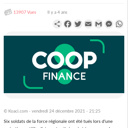
13907 Vues
Il y a 4 ans
Partager
Facebook
Twitter
Email
Gmail
Messen
W
© Koaci.com - vendredi 24 décembre 2021 - 21:25
Six soldats de la force régionale ont été tués lors d'une