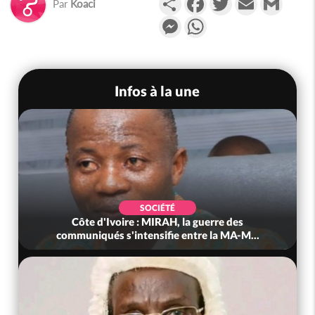
Par
Koaci
Messenger
WhatsApp
Infos à la une
SOCIÉTÉ
Côte d'Ivoire : MIRAH, la guerre des
communiqués s'intensifie entre la MA-M...