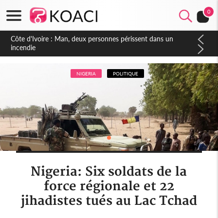
0
Côte d'Ivoire : Séileu, la célébration de la fête nationale
transformée en vaste campagne contre les produits
dépigmentants dangereux
NIGERIA
POLITIQUE
Nigeria: Six soldats de la
force régionale et 22
jihadistes tués au Lac Tchad