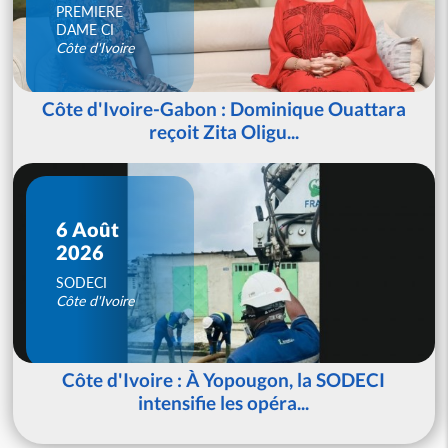
PREMIERE
DAME CI
Côte d'Ivoire
Côte d'Ivoire-Gabon : Dominique Ouattara
reçoit Zita Oligu...
6 Août
2026
SODECI
Côte d'Ivoire
Côte d'Ivoire : À Yopougon, la SODECI
intensifie les opéra...