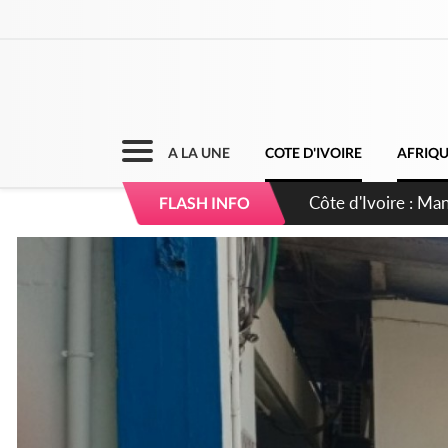
A LA UNE
COTE D'IVOIRE
AFRIQ
Côte d'Ivoire : Séi
FLASH INFO
dépigmentants da