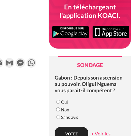
En téléchargeant
l'application KOACI.
k
tter
Email
Gmail
Messenger
WhatsApp
SONDAGE
Gabon : Depuis son ascension
au pouvoir, Oligui Nguema
vous parait-il compétent ?
Oui
Non
Sans avis
+ Voir les