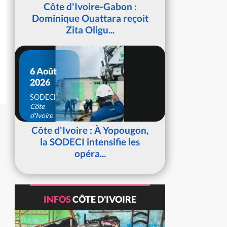
d'Ivoire
Côte d'Ivoire-Gabon :
Dominique Ouattara reçoit
Zita Oligu...
6 Août
2026
SODECI
Côte
d'Ivoire
Côte d'Ivoire : À Yopougon,
la SODECI intensifie les
opéra...
INFOS
CÔTE D'IVOIRE