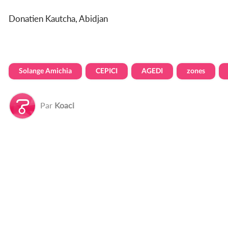
Donatien Kautcha, Abidjan
Solange Amichia
CEPICI
AGEDI
zones
Par
Koaci