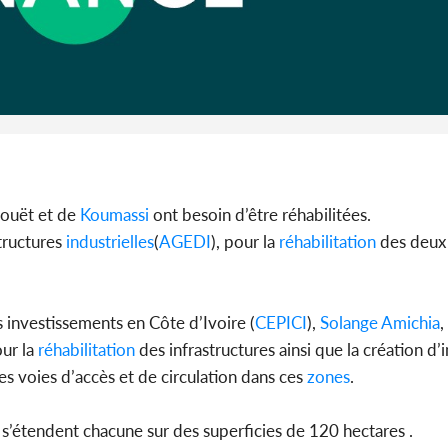
Côte 
anni
l'Indépend
Dé
ouët et de
Koumassi
ont besoin d’être réhabilitées.
tructures
industrielles
(
AGEDI
), pour la
réhabilitation
des deu
 investissements en Côte d’Ivoire (
CEPICI
),
Solange Amichia
,
our la
réhabilitation
des infrastructures ainsi que la création d’
s voies d’accès et de circulation dans ces
zones
.
s’étendent chacune sur des superficies de 120 hectares .