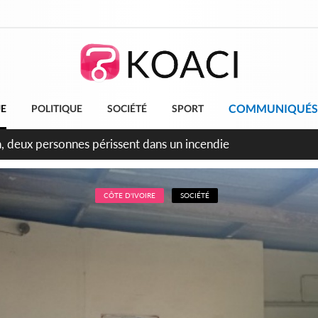
COMMUNIQUÉS
UE
POLITIQUE
SOCIÉTÉ
SPORT
leu, la célébration de la fête nationale transformée en vaste 
ngereux
CÔTE D'IVOIRE
SOCIÉTÉ