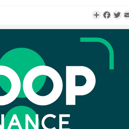
Partager
Faceboo
Twi
Côte d'I
personnes 
Côte d'Ivo
son coll
million