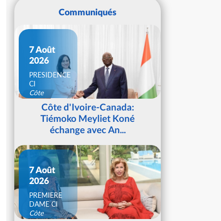
Communiqués
7 Août
2026
PRESIDENCE
CI
Côte
d'Ivoire
Côte d'Ivoire-Canada:
Tiémoko Meyliet Koné
échange avec An...
7 Août
2026
PREMIERE
DAME CI
Côte