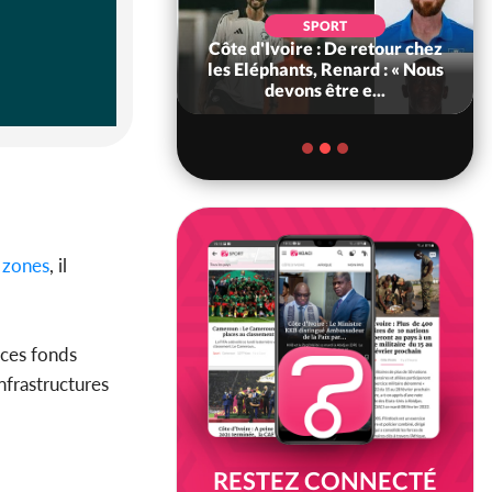
POLITIQUE
d'Ivoire : 66e
SPORT
versaire de
Côte d'Ivoire : De retour chez
ance, les Forces de
les Eléphants, Renard : « Nous
fense e...
devons être e...
x
zones
, il
 ces fonds
infrastructures
RESTEZ CONNECTÉ