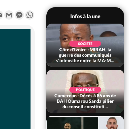
k
tter
Email
Gmail
Messenger
WhatsApp
Infos à la une
SOCIÉTÉ
SOCIÉTÉ
voire : Man, deux
Côte d'Ivoire : MIRAH, la
périssent dans un
guerre des communiqués
incendie
s'intensifie entre la MA-M...
SOCIÉTÉ
POLITIQUE
ire : Daloa, il tue
Cameroun : Décès à 86 ans de
ègue et cache 38
BAH Oumarou Sanda pilier
s dans une fo...
du conseil constituti...