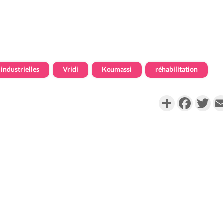
industrielles
Vridi
Koumassi
réhabilitation
Partager
Faceboo
Twi