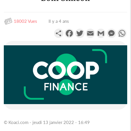
18002 Vues
Il y a 4 ans
Partager
Facebook
Twitter
Email
Gmail
Messen
W
© Koaci.com - jeudi 13 janvier 2022 - 16:49