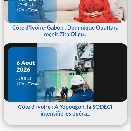
DAME CI
Côte d'Ivoire
Côte d'Ivoire-Gabon : Dominique Ouattara
reçoit Zita Oligu...
6 Août
2026
SODECI
Côte d'Ivoire
Côte d'Ivoire : À Yopougon, la SODECI
intensifie les opéra...