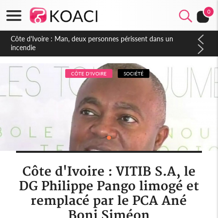
0
Côte d'Ivoire : Séileu, la célébration de la fête nationale
transformée en vaste campagne contre les produits
dépigmentants dangereux
CÔTE D'IVOIRE
SOCIÉTÉ
Côte d'Ivoire : VITIB S.A, le
DG Philippe Pango limogé et
remplacé par le PCA Ané
Boni Siméon