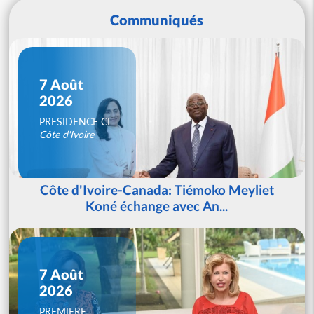
Communiqués
7 Août
2026
PRESIDENCE CI
Côte d'Ivoire
Côte d'Ivoire-Canada: Tiémoko Meyliet
Koné échange avec An...
7 Août
2026
PREMIERE