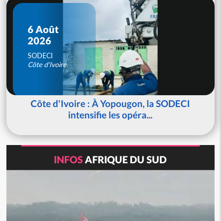
6 Août
2026
SODECI
Côte d'Ivoire
Côte d'Ivoire : À Yopougon, la SODECI
intensifie les opéra...
INFOS
AFRIQUE DU SUD