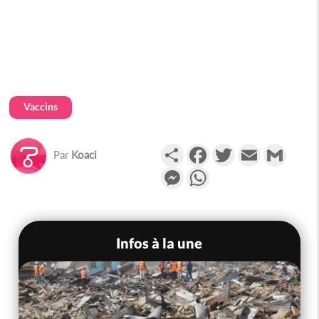
Vaccins
Partager
Facebook
Twitter
Email
Gmail
Par
Koaci
Messenger
WhatsApp
Infos à la une