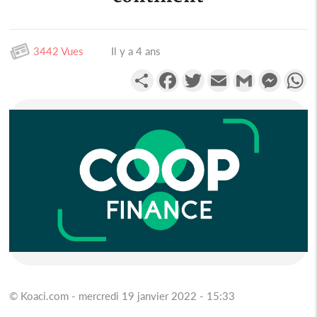
3442 Vues
Il y a 4 ans
Partager
Facebook
Twitter
Email
Gmail
Messen
W
© Koaci.com - mercredi 19 janvier 2022 - 15:33