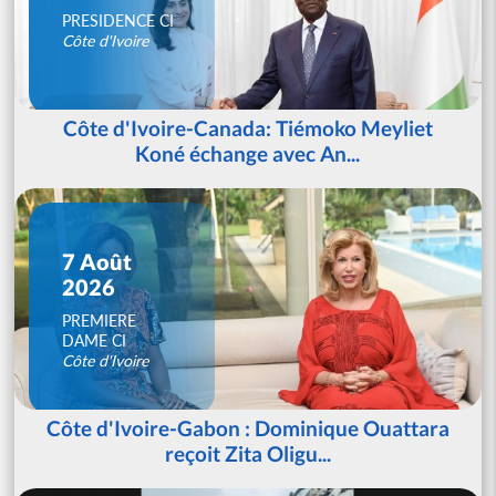
PRESIDENCE CI
Côte d'Ivoire
Côte d'Ivoire-Canada: Tiémoko Meyliet
Koné échange avec An...
7 Août
2026
PREMIERE
DAME CI
Côte d'Ivoire
Côte d'Ivoire-Gabon : Dominique Ouattara
reçoit Zita Oligu...