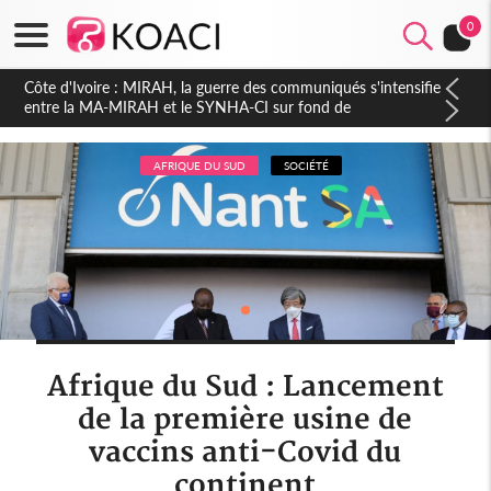
0
Côte d'Ivoire : Indépendance 2026, Thiam plaide pour un
environnement démocratique plus apaisé
AFRIQUE DU SUD
SOCIÉTÉ
Afrique du Sud : Lancement
de la première usine de
vaccins anti-Covid du
continent