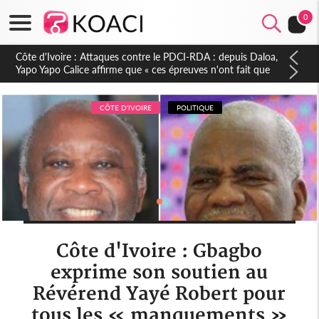
0
Côte d'Ivoire : Le Colonel-Major Fofié Kouakou est décédé,
l'armée perd une figure de la 2e Région militaire
CÔTE D'IVOIRE
POLITIQUE
Côte d'Ivoire : Gbagbo
exprime son soutien au
Révérend Yayé Robert pour
tous les « manquements »