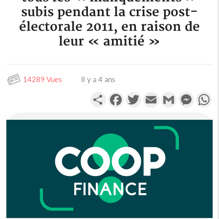
subis pendant la crise post-
électorale 2011, en raison de
leur « amitié »
14289 Vues
Il y a 4 ans
Partager
Facebook
Twitter
Email
Gmail
Messen
W