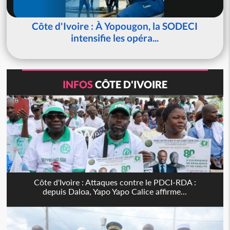
Côte d'Ivoire : À Yopougon, la SODECI
intensifie les opéra...
INFOS
CÔTE D'IVOIRE
Côte d'Ivoire : Attaques contre le PDCI-RDA :
depuis Daloa, Yapo Yapo Calice affirme...