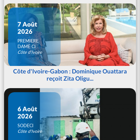
7 Août
2026
PREMIERE
DAME CI
Côte d'Ivoire
Côte d'Ivoire-Gabon : Dominique Ouattara
reçoit Zita Oligu...
6 Août
2026
SODECI
Côte d'Ivoire