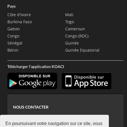
Pays
Côte d'Ivoire
Mali
Burkina Faso
Togo
Gabon
Cameroun
Congo
Congo (RDC)
Sénégal
Guinée
Bénin
Guinée Equatorial
Télécharger l'application KOACI
NOUS CONTACTER
contact@koaci.com
koaci@yahoo.fr
En poursuivant votre navigation sur ce site, vous