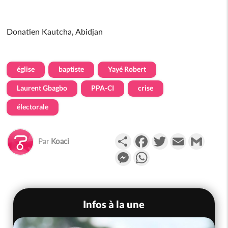
Donatien Kautcha, Abidjan
église
baptiste
Yayé Robert
Laurent Gbagbo
PPA-CI
crise
électorale
Partager
Facebook
Twitter
Email
Gmail
Par
Koaci
Messenger
WhatsApp
Infos à la une