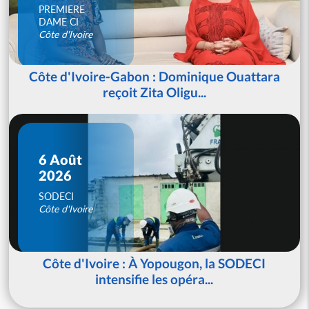
PREMIERE
DAME CI
Côte d'Ivoire
Côte d'Ivoire-Gabon : Dominique Ouattara
reçoit Zita Oligu...
6 Août
2026
SODECI
Côte d'Ivoire
Côte d'Ivoire : À Yopougon, la SODECI
intensifie les opéra...