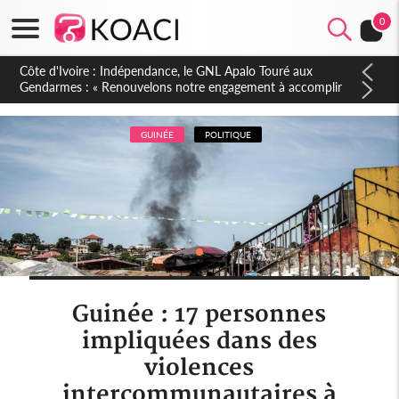
0
Sierra Leone : Un projet de réforme constitutionnelle en
gestation, points clés des amendements, un exclu d'avance
GUINÉE
POLITIQUE
Guinée : 17 personnes
impliquées dans des
violences
intercommunautaires à