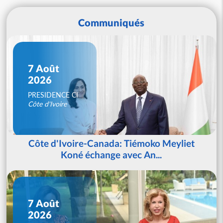
Communiqués
7 Août
2026
PRESIDENCE CI
Côte d'Ivoire
Côte d'Ivoire-Canada: Tiémoko Meyliet
Koné échange avec An...
7 Août
2026