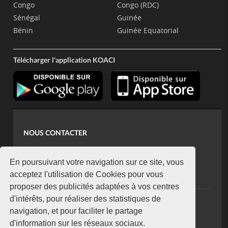
Congo
Congo (RDC)
Sénégal
Guinée
Bénin
Guinée Equatorial
Télécharger l'application KOACI
NOUS CONTACTER
contact@koaci.com
koaci@yahoo.fr
En poursuivant votre navigation sur ce site, vous
+225 07 08 85 52 93
acceptez l'utilisation de Cookies pour vous
proposer des publicités adaptées à vos centres
d'intérêts, pour réaliser des statistiques de
NEWSLETTER
navigation, et pour faciliter le partage
Restez connecté via notre newsletter
d'information sur les réseaux sociaux.