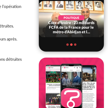
 l'opération
POLITIQUE
POLITIQUE
re : Décrispation ?
Côte d'Ivoire : 23 milliards
étruites.
ou Traoré ex
FCFA de la France pour le
 de Soro a recou...
métro d'Abidjan et l...
urs après.
ons détruites