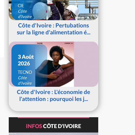
CIE
Côte
d'Ivoire
Côte d'Ivoire : Pertubations
sur la ligne d'alimentation é...
3 Août
2026
TECNO
Côte
d'Ivoire
Côte d'Ivoire : L'économie de
l'attention : pourquoi les j...
INFOS
CÔTE D'IVOIRE