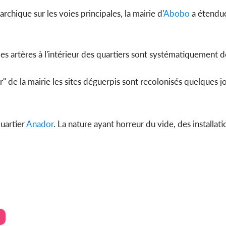
rchique sur les voies principales, la mairie d'
Abobo
a étendue
Côte d'Ivoi
es artères à l'intérieur des quartiers sont systématiquement d
Mamad
conseiller
de la mairie les sites déguerpis sont recolonisés quelques jo
quartier
Anador
. La nature ayant horreur du vide, des installati