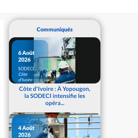
Communiqués
6 Août
2026
SODECI
Côte
d'Ivoire
Côte d'Ivoire : À Yopougon,
la SODECI intensifie les
opéra...
4 Août
2026