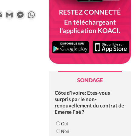
RESTEZ CONNECTÉ
k
tter
Email
Gmail
Messenger
WhatsApp
En téléchargeant
l'application KOACI.
SONDAGE
Côte d'Ivoire: Etes-vous
surpris par le non-
renouvellement du contrat de
Emerse Faé ?
Oui
Non