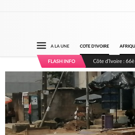
A LA UNE
COTE D'IVOIRE
AFRIQ
Côte d'Ivoire : À 
FLASH INFO
développement de