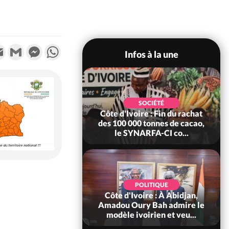
k
tter
Email
Gmail
Messenger
WhatsApp
Infos à la une
POLITIQUE
SOCIÉTÉ
re : Fête nationale,
Côte d'Ivoire : Fin du rachat
Ouattara accorde
des 100 000 tonnes de cacao,
âce à 4 661...
le SYNARFA-CI co...
POLITIQUE
d'Ivoire : 66è
POLITIQUE
versaire de
Côte d'Ivoire : À Abidjan,
ndance, Alassane
Amadou Oury Bah admire le
ara prome...
modèle ivoirien et veu...