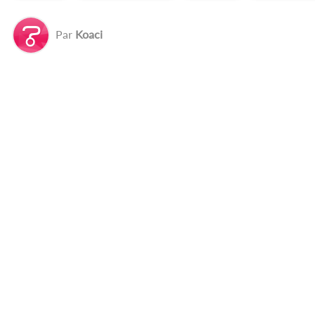
Par
Koaci