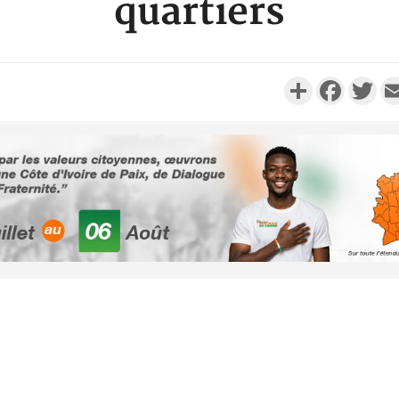
quartiers
Partager
Faceboo
Twi
Côte d'Ivoi
Alassane 
la gr
Côte 
anni
l'indépe
Ouatt