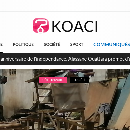
COMMUNIQUÉS
UE
POLITIQUE
SOCIÉTÉ
SPORT
Abidjan, Amadou Oury Bah admire le modèle ivoirien et veut s'e
 la Guinée
CÔTE D'IVOIRE
SOCIÉTÉ