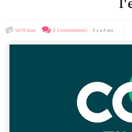
l'
5678 Vues
0 Commentaire(s)
Il y a 4 ans