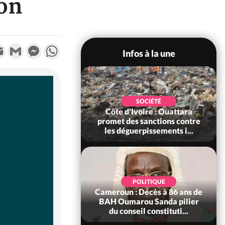
ion
k
tter
Email
Gmail
Messenger
WhatsApp
Infos à la une
POLITIQUE
SOCIÉTÉ
ire : Après le pari
Côte d'Ivoire : Ouattara
 66e anniversaire,
promet des sanctions contre
Bictogo : «...
les déguerpissements i...
POLITIQUE
d'Ivoire : 66e
POLITIQUE
versaire de
Cameroun : Décès à 86 ans de
ance, les Forces de
BAH Oumarou Sanda pilier
fense e...
du conseil constituti...