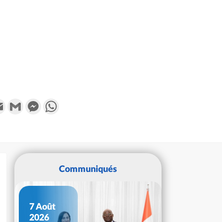
k
tter
Email
Gmail
Messenger
WhatsApp
Communiqués
7 Août
2026