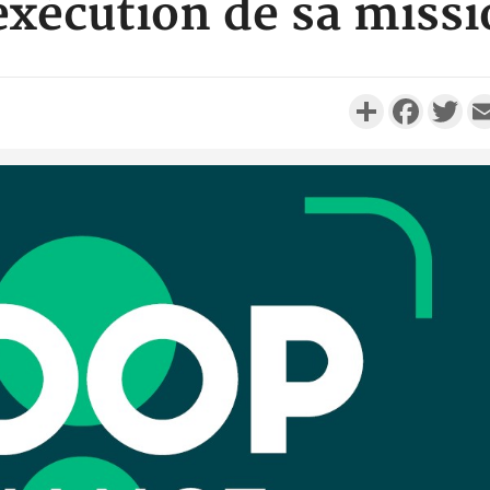
exécution de sa miss
Partager
Faceboo
Twi
Côte d'Ivo
réussi du
Adama 
Côte 
anni
l'Indépend
Dé