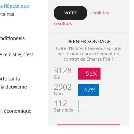
la République
+ Voir les
rtaines
resultats
raditionnels.
DERNIER SONDAGE
Côte d'Ivoire: Etes-vous surpris
par le non-renouvellement du
e ministre, c'est
contrat de Emerse Faé ?
3128
51%
Oui
rte sur la
2902
 la deuxième
47%
Non
112
2%
Sans avis
eil économique