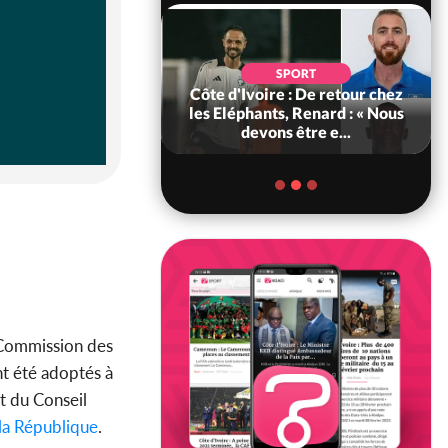
SOCIÉTÉ
SPORT
voire : MIRAH, la
Côte d'Ivoire : De retour chez
des communiqués
les Eléphants, Renard : « Nous
ie entre la MA-M...
devons être e...
a Commission des
nt été adoptés à
nt du Conseil
la République
.