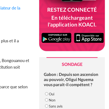
ateur de la
RESTEZ CONNECTÉ
En téléchargeant
l'application KOACI.
plus et il a
, Bongouanou et
SONDAGE
itution soit
Gabon : Depuis son ascension
au pouvoir, Oligui Nguema
vous parait-il compétent ?
 parce que selon
Oui
Non
Sans avis