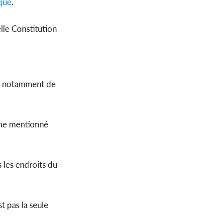
que
.
elle Constitution
n, notamment de
omme mentionné
s les endroits du
st pas la seule