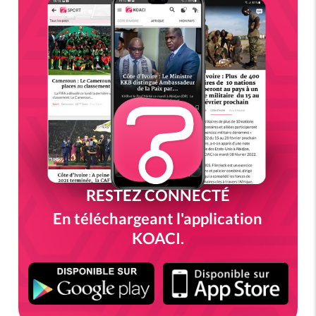
RESTEZ CONNECTÉ
En téléchargeant l'application
KOACI.