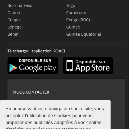
Burkina Faso
Togo
Gabon
Cameroun
Congo
Congo (RDC)
Sénégal
Guinée
Bénin
Guinée Equatorial
Télécharger l'application KOACI
NOUS CONTACTER
contact@koaci.com
koaci@yahoo.fr
En poursuivant votre navigation sur ce site, vous
+225 07 08 85 52 93
acceptez l'utilisation de Cookies pour vous
proposer des publicités adaptées à vos centres