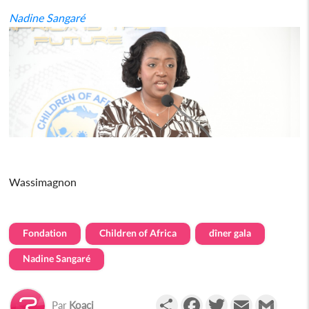
Nadine Sangaré
Wassimagnon
Fondation
Children of Africa
dîner gala
Nadine Sangaré
Partager
Facebook
Twitter
Email
Gmail
Par
Koaci