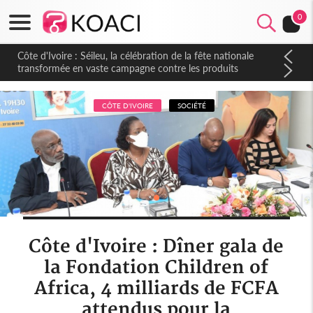
0
Côte d'Ivoire : Séileu, la célébration de la fête nationale
transformée en vaste campagne contre les produits
dépigmentants dangereux
CÔTE D'IVOIRE
SOCIÉTÉ
Côte d'Ivoire : Dîner gala de
la Fondation Children of
Africa, 4 milliards de FCFA
attendus pour la