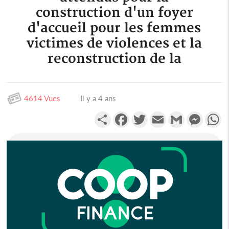
construction d'un foyer
d'accueil pour les femmes
victimes de violences et la
reconstruction de la
4614 Vues
Il y a 4 ans
Partager
Facebook
Twitter
Email
Gmail
Messen
W