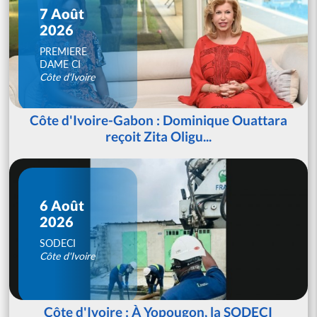
7 Août
2026
PREMIERE
DAME CI
Côte d'Ivoire
Côte d'Ivoire-Gabon : Dominique Ouattara
reçoit Zita Oligu...
6 Août
2026
SODECI
Côte d'Ivoire
Côte d'Ivoire : À Yopougon, la SODECI