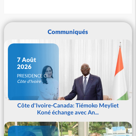
Communiqués
7 Août
2026
PRESIDENCE CI
Côte d'Ivoire
Côte d'Ivoire-Canada: Tiémoko Meyliet
Koné échange avec An...