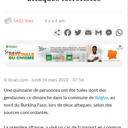
5622 Vues
Il y a 4 ans
Partager
Facebook
Twitter
Email
Gmail
Messen
W
© Koaci.com - lundi 14 mars 2022 - 07:56
Une quinzaine de personnes ont été tuées dont des
gendarmes ce dimanche dans la commune de
Yalgho
, au
nord du Burkina Faso, lors de deux attaques, selon des
sources concordantes.
La première attaque, a visé un car de transport en commun,