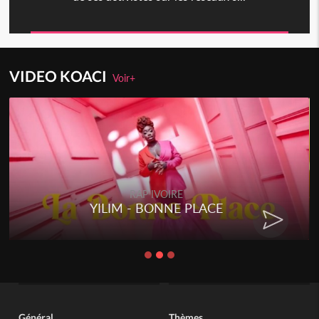
VIDEO KOACI
Voir+
RAP IVOIRE
YILIM - BONNE PLACE
Général
Thèmes