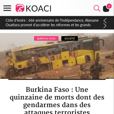
0
Côte d'Ivoire : À Abidjan, Amadou Oury Bah admire le modèle
ivoirien et veut s'en inspirer pour accélérer le développement
de la Guinée
BURKINA FASO
SOCIÉTÉ
Burkina Faso : Une
quinzaine de morts dont des
gendarmes dans des
attaques terroristes