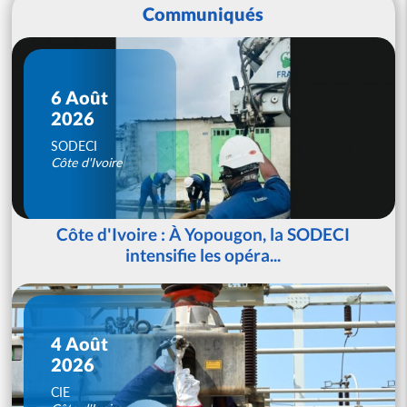
Communiqués
6 Août
2026
SODECI
Côte d'Ivoire
Côte d'Ivoire : À Yopougon, la SODECI
intensifie les opéra...
4 Août
2026
CIE