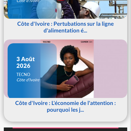
Côte d'Ivoire
Côte d'Ivoire : Pertubations sur la ligne
d'alimentation é...
3 Août
2026
TECNO
Côte d'Ivoire
Côte d'Ivoire : L'économie de l'attention :
pourquoi les j...