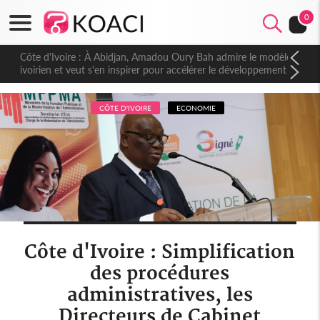
0
Côte d'Ivoire : À Abidjan, Amadou Oury Bah admire le modèle
ivoirien et veut s'en inspirer pour accélérer le développement
de la Guinée
CÔTE D'IVOIRE
ECONOMIE
Côte d'Ivoire : Simplification
des procédures
administratives, les
Directeurs de Cabinet