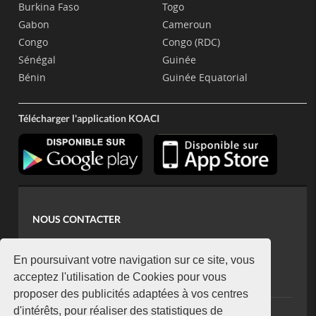
Burkina Faso
Togo
Gabon
Cameroun
Congo
Congo (RDC)
Sénégal
Guinée
Bénin
Guinée Equatorial
Télécharger l'application KOACI
NOUS CONTACTER
contact@koaci.com
koaci@yahoo.fr
En poursuivant votre navigation sur ce site, vous
+225 07 08 85 52 93
acceptez l'utilisation de Cookies pour vous
proposer des publicités adaptées à vos centres
d'intérêts, pour réaliser des statistiques de