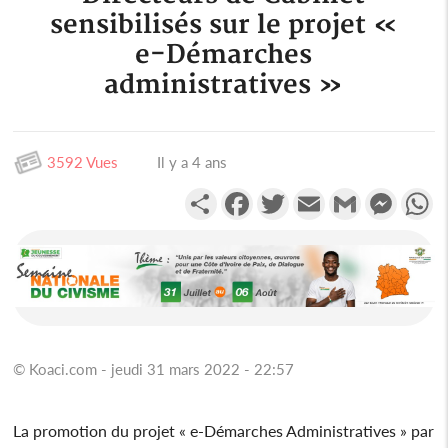
sensibilisés sur le projet «
e-Démarches
administratives »
3592 Vues
Il y a 4 ans
Partager
Facebook
Twitter
Email
Gmail
Messen
W
© Koaci.com - jeudi 31 mars 2022 - 22:57
La promotion du projet « e-Démarches Administratives » par