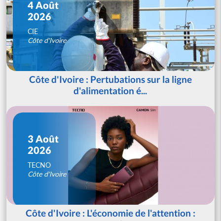
4 Août
2026
CIE
Côte d'Ivoire
Côte d'Ivoire : Pertubations sur la ligne
d'alimentation é...
3 Août
2026
TECNO
Côte d'Ivoire
Côte d'Ivoire : L'économie de l'attention :