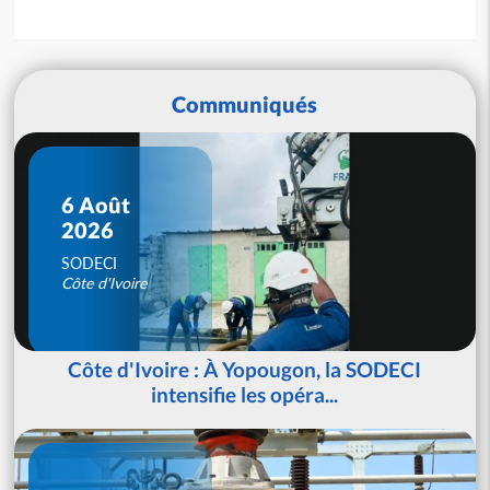
Communiqués
6 Août
2026
SODECI
Côte d'Ivoire
Côte d'Ivoire : À Yopougon, la SODECI
intensifie les opéra...