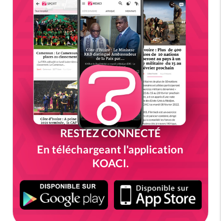
RESTEZ CONNECTÉ
En téléchargeant l'application
KOACI.