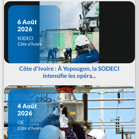
6 Août
2026
SODECI
Côte d'Ivoire
Côte d'Ivoire : À Yopougon, la SODECI
intensifie les opéra...
4 Août
2026
CIE
Côte d'Ivoire