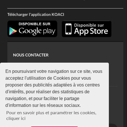
Télécharger l'application KOACI
NOUS CONTACTER
contact@koaci.com
koaci@yahoo.fr
En poursuivant votre navigation sur ce site, vous
+225 07 08 85 52 93
acceptez l'utilisation de Cookies pour vous
proposer des publicités adaptées à vos centres
d'intérêts, pour réaliser des statistiques de
NEWSLETTER
navigation, et pour faciliter le partage
Restez connecté via notre newsletter
d'information sur les réseaux sociaux.
S'abonner
Pour en savoir plus et paramétrer les cookies,
Se désabonner
cliquer ici