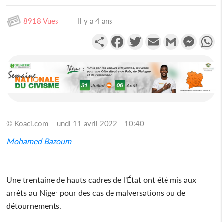
8918 Vues
Il y a 4 ans
Partager
Facebook
Twitter
Email
Gmail
Messen
W
© Koaci.com - lundi 11 avril 2022 - 10:40
Mohamed Bazoum
Une trentaine de hauts cadres de l'État ont été mis aux
arrêts au Niger pour des cas de malversations ou de
détournements.