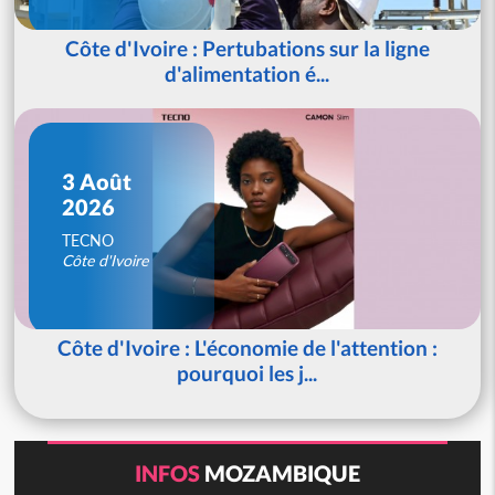
Côte d'Ivoire : Pertubations sur la ligne
d'alimentation é...
3 Août
2026
TECNO
Côte d'Ivoire
Côte d'Ivoire : L'économie de l'attention :
pourquoi les j...
INFOS
MOZAMBIQUE