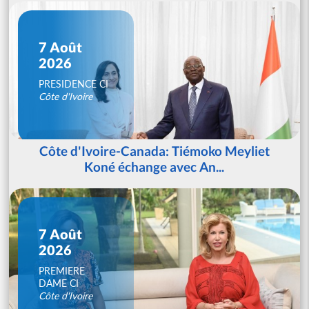
7 Août
2026
PRESIDENCE CI
Côte d'Ivoire
Côte d'Ivoire-Canada: Tiémoko Meyliet
Koné échange avec An...
7 Août
2026
PREMIERE
DAME CI
Côte d'Ivoire