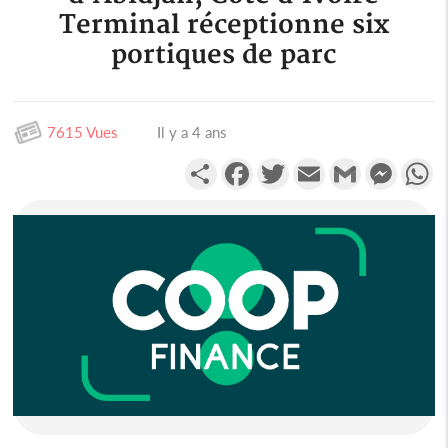
Terminal réceptionne six
portiques de parc
7615 Vues
Il y a 4 ans
Partager
Facebook
Twitter
Email
Gmail
Messen
W