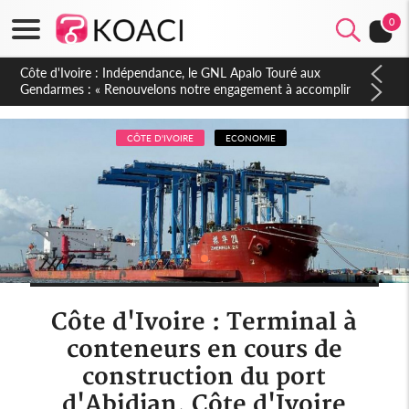
0
Sierra Leone : Un projet de réforme constitutionnelle en
gestation, points clés des amendements, un exclu d'avance
CÔTE D'IVOIRE
ECONOMIE
Côte d'Ivoire : Terminal à
conteneurs en cours de
construction du port
d'Abidjan, Côte d'Ivoire