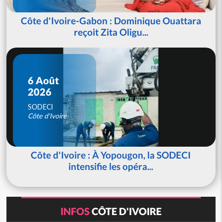
Côte d'Ivoire-Gabon : Dominique Ouattara
reçoit Zita Oligu...
6 Août
2026
SODECI
Côte d'Ivoire
Côte d'Ivoire : À Yopougon, la SODECI
intensifie les opéra...
INFOS
CÔTE D'IVOIRE