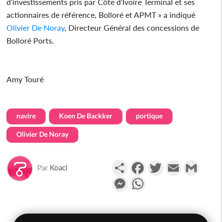
d’investissements pris par Côte d’Ivoire Terminal et ses
actionnaires de référence, Bolloré et APMT » a indiqué
Olivier De Noray
, Directeur Général des concessions de
Bolloré Ports.
Amy Touré
navire
Koen De Backker
portique
Olivier De Noray
Partager
Facebook
Twitter
Email
Gmail
Par
Koaci
Messenger
WhatsApp