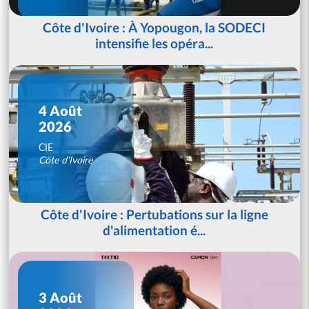
Côte d'Ivoire : À Yopougon, la SODECI
intensifie les opéra...
4 Août
2026
CIE
Côte d'Ivoire
Côte d'Ivoire : Pertubations sur la ligne
d'alimentation é...
3 Août