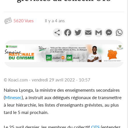
5620 Vues
Il y a 4 ans
Partager
Facebook
Twitter
Email
Gmail
Messen
W
© Koaci.com - vendredi 29 avril 2022 - 10:57
Nalova Lyonga, la ministre des enseignements secondaires
(
Minesec
), a instruit aux délégués régionaux de transmettre
à leur hiérarchie, les listes d'enseignants grévistes, au plus
tard le 5 mai prochain.
Le 25 avril dernier, les membres du collectif
OTS
(entendez