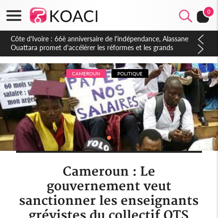
0
Côte d'Ivoire : À Abidjan, Amadou Oury Bah admire le modèle
ivoirien et veut s'en inspirer pour accélérer le développement
de la Guinée
CAMEROUN
POLITIQUE
Cameroun : Le
gouvernement veut
sanctionner les enseignants
grévistes du collectif OTS