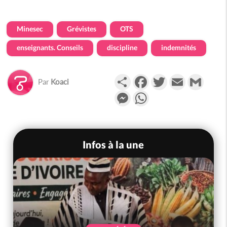
Minesec
Grévistes
OTS
enseignants. Conseils
discipline
indemnités
Partager
Facebook
Twitter
Email
Gmail
Par
Koaci
Messenger
WhatsApp
Infos à la une