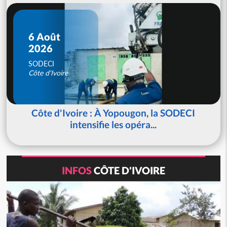
6 Août
2026
SODECI
Côte d'Ivoire
Côte d'Ivoire : À Yopougon, la SODECI
intensifie les opéra...
INFOS
CÔTE D'IVOIRE