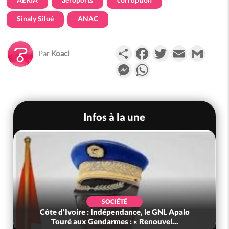
Sinaly Silué
ANAC
Partager
Facebook
Twitter
Email
Gmail
Par
Koaci
Messenger
WhatsApp
Infos à la une
SOCIÉTÉ
Côte d'Ivoire : Indépendance, le GNL Apalo
Touré aux Gendarmes : « Renouvel...