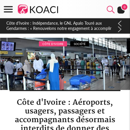
0
Sierra Leone : Un projet de réforme constitutionnelle en
gestation, points clés des amendements, un exclu d'avance
CÔTE D'IVOIRE
SOCIÉTÉ
Côte d'Ivoire : Aéroports,
usagers, passagers et
accompagnants désormais
interdits de donner des