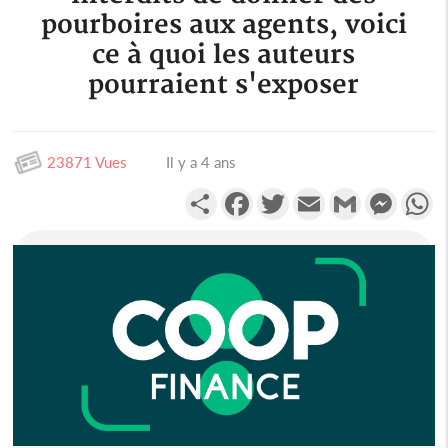
pourboires aux agents, voici
ce à quoi les auteurs
pourraient s'exposer
23871 Vues
Il y a 4 ans
Partager
Facebook
Twitter
Email
Gmail
Messen
W