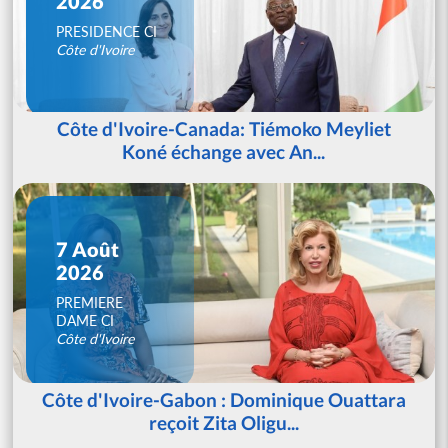
2026
PRESIDENCE CI
Côte d'Ivoire
Côte d'Ivoire-Canada: Tiémoko Meyliet
Koné échange avec An...
7 Août
2026
PREMIERE
DAME CI
Côte d'Ivoire
Côte d'Ivoire-Gabon : Dominique Ouattara
reçoit Zita Oligu...