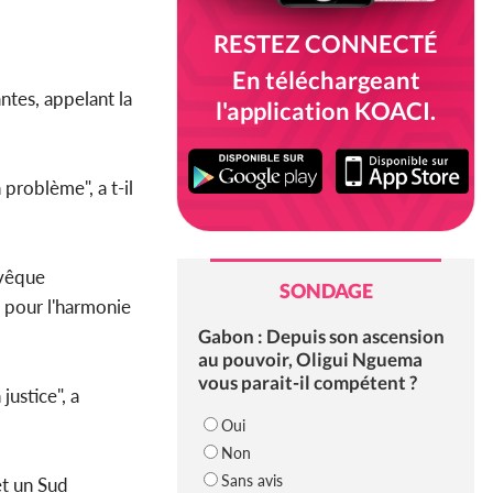
RESTEZ CONNECTÉ
En téléchargeant
ntes, appelant la
l'application KOACI.
 problème", a t-il
évêque
SONDAGE
 pour l'harmonie
Gabon : Depuis son ascension
au pouvoir, Oligui Nguema
vous parait-il compétent ?
ustice", a
Oui
Non
Sans avis
et un Sud