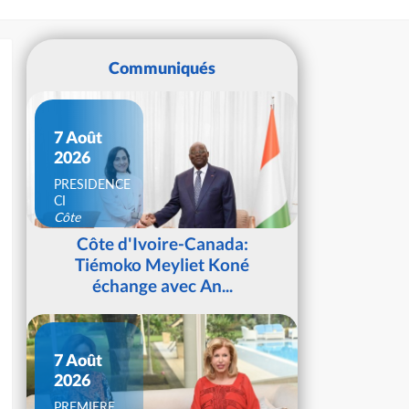
Communiqués
7 Août
2026
PRESIDENCE
CI
Côte
d'Ivoire
Côte d'Ivoire-Canada:
Tiémoko Meyliet Koné
échange avec An...
7 Août
2026
PREMIERE