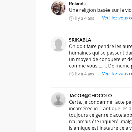
Rolandk
Une religion basée sur la vio
Veuillez vous c
il y a 4 ans
SRIKABLA
On doit faire pendre les aute
humaines qui se passent dan
un moyen de conquete et de 
comme vous........ De meme p
Veuillez vous c
il y a 4 ans
JACOB@CHOCOTO
Certe, je condamne l’acte p
incarcérée ici. Tant que les 
toujours ce genre d’acte.app
n’a jamais été inquiété ,malgr
islamique est instauré cela 