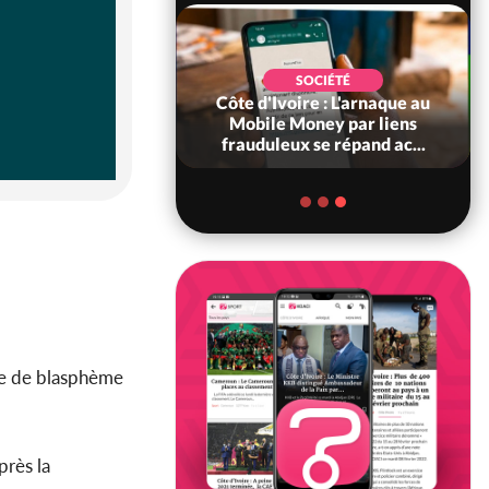
POLITIQUE
Côte d'Ivoire : Diplomatie,
Abidjan consolide ses
partenariats avec New Del...
ée de blasphème
près la