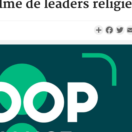
lme de leaders religi
Partager
Faceboo
Twi