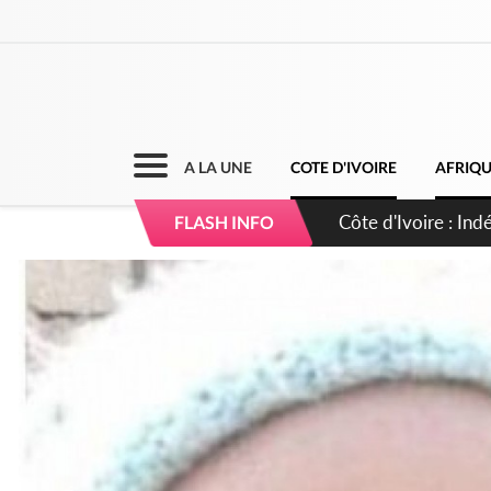
A LA UNE
COTE D'IVOIRE
AFRIQ
Sierra Leone : Un 
FLASH INFO
d'avance