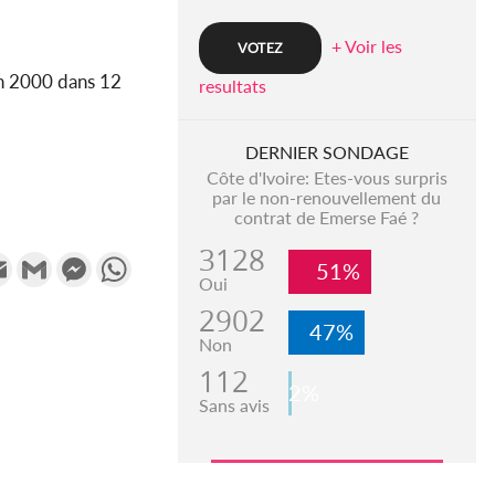
+ Voir les
 en 2000 dans 12
resultats
DERNIER SONDAGE
Côte d'Ivoire: Etes-vous surpris
par le non-renouvellement du
contrat de Emerse Faé ?
3128
k
tter
Email
Gmail
Messenger
WhatsApp
51%
Oui
2902
47%
Non
112
2%
Sans avis