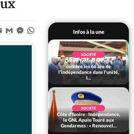
eux
k
tter
Email
Gmail
Messenger
WhatsApp
Infos à la une
SOCIÉTÉ
Côte d'Ivoire : Leleblé, le
Commandant KOUAME
Djahan Norbert, Nouveau
Sous-...
SOCIÉTÉ
Côte d'Ivoire : Stocks
résiduels de cacao, des
sociétés coopératives et
ach...