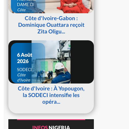
DAME CI
Côte
d'Ivoire
Côte d'Ivoire-Gabon :
Dominique Ouattara reçoit
Zita Oligu...
6 Août
2026
SODECI
Côte
d'Ivoire
Côte d'Ivoire : À Yopougon,
la SODECI intensifie les
opéra...
INFOS
NIGERIA