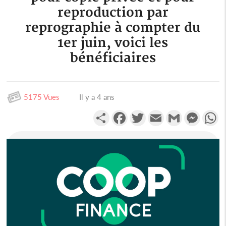
reproduction par
reprographie à compter du
1er juin, voici les
bénéficiaires
5175 Vues
Il y a 4 ans
Partager
Facebook
Twitter
Email
Gmail
Messen
W