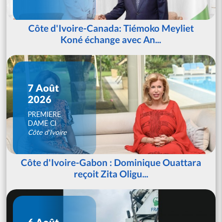
Côte d'Ivoire-Canada: Tiémoko Meyliet
Koné échange avec An...
7 Août
2026
PREMIERE
DAME CI
Côte d'Ivoire
Côte d'Ivoire-Gabon : Dominique Ouattara
reçoit Zita Oligu...
6 Août