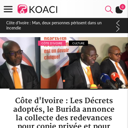
0
Côte d'Ivoire : Séileu, la célébration de la fête nationale
transformée en vaste campagne contre les produits
dépigmentants dangereux
CÔTE D'IVOIRE
CULTURE
Côte d'Ivoire : Les Décrets
adoptés, le Burida annonce
la collecte des redevances
pour copie privée et pour