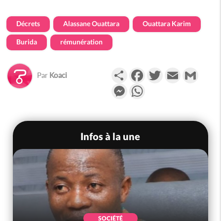
Décrets
Alassane Ouattara
Ouattara Karim
Burida
rémunération
Partager
Facebook
Twitter
Email
Gmail
Par
Koaci
Messenger
WhatsApp
Infos à la une
SOCIÉTÉ