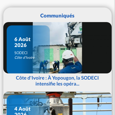
Communiqués
6 Août
2026
SODECI
Côte d'Ivoire
Côte d'Ivoire : À Yopougon, la SODECI
intensifie les opéra...
4 Août
2026