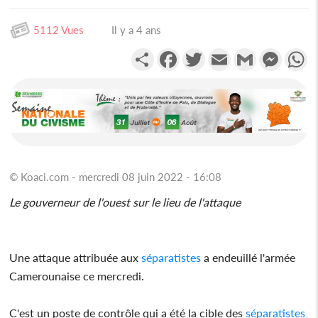
5112 Vues
Il y a 4 ans
Partager
Facebook
Twitter
Email
Gmail
Messen
W
© Koaci.com - mercredi 08 juin 2022 - 16:08
Le gouverneur de l'ouest sur le lieu de l'attaque
Une attaque attribuée aux
séparatistes
a endeuillé l'armée
Camerounaise ce mercredi.
C'est un poste de contrôle qui a été la cible des
séparatistes