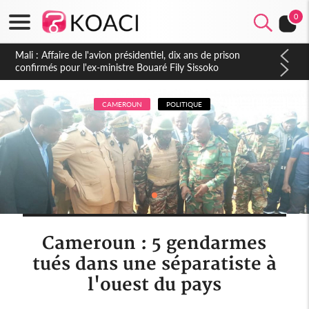
0
Nigeria : Le Togo et le Cameroun principaux acheteurs des
produits de la raffinerie Dangote en juillet
CAMEROUN
POLITIQUE
Cameroun : 5 gendarmes
tués dans une séparatiste à
l'ouest du pays