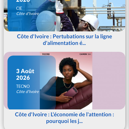
CIE
Côte d'Ivoire
Côte d'Ivoire : Pertubations sur la ligne
d'alimentation é...
3 Août
2026
TECNO
Côte d'Ivoire
Côte d'Ivoire : L'économie de l'attention :
pourquoi les j...