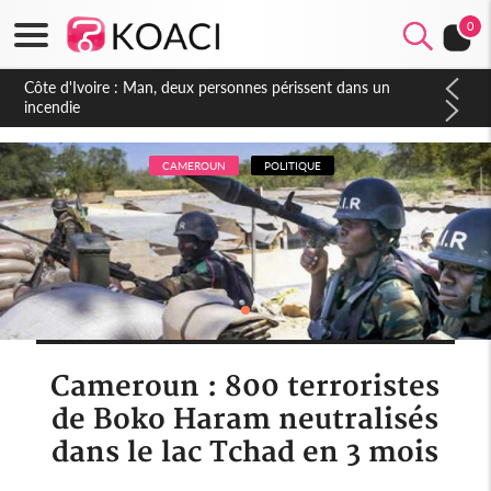
0
Côte d'Ivoire : Séileu, la célébration de la fête nationale
transformée en vaste campagne contre les produits
dépigmentants dangereux
CAMEROUN
POLITIQUE
Cameroun : 800 terroristes
de Boko Haram neutralisés
dans le lac Tchad en 3 mois