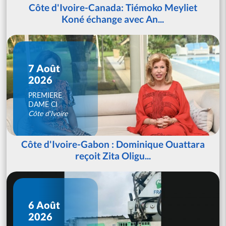
Côte d'Ivoire-Canada: Tiémoko Meyliet
Koné échange avec An...
7 Août
2026
PREMIERE
DAME CI
Côte d'Ivoire
Côte d'Ivoire-Gabon : Dominique Ouattara
reçoit Zita Oligu...
6 Août
2026