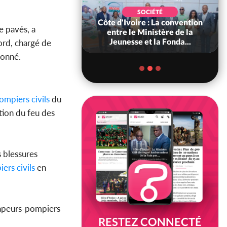
POLITIQUE
SOCIÉTÉ
ire : Indépendance
Côte d'Ivoire : La convention
e pavés, a
scours très attendu
entre le Ministère de la
R Alassane...
Jeunesse et la Fonda...
ord, chargé de
ionné.
mpiers civils
du
ction du feu des
s blessures
ers civils
en
sapeurs-pompiers
RESTEZ CONNECTÉ