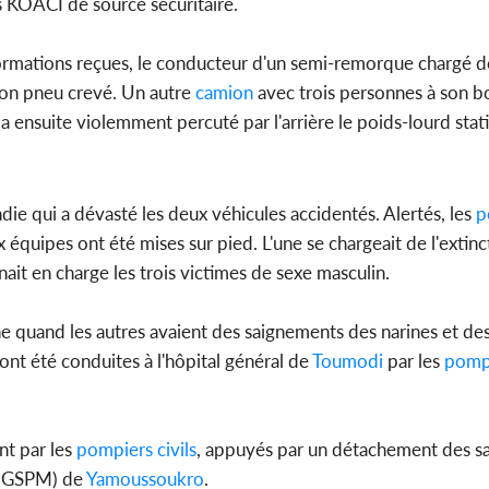
 KOACI de source sécuritaire.
Côte d'Ivo
ormations reçues, le conducteur d'un semi-remorque chargé d
2026, le di
du P
son pneu crevé. Un autre
camion
avec trois personnes à son b
 a ensuite violemment percuté par l'arrière le poids-lourd stat
ie qui a dévasté les deux véhicules accidentés. Alertés, les
po
ux équipes ont été mises sur pied. L'une se chargeait de l'extin
nait en charge les trois victimes de sexe masculin.
che quand les autres avaient des saignements des narines et de
 ont été conduites à l'hôpital général de
Toumodi
par les
pompi
int par les
pompiers civils
, appuyés par un détachement des 
 (GSPM) de
Yamoussoukro
.