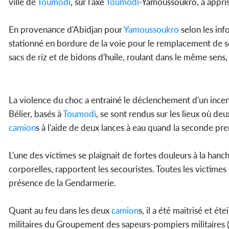
ville de
Toumodi
, sur l'axe
Toumodi
-Yamoussoukro, a appris
En provenance d'Abidjan pour
Yamoussoukro
selon les inf
stationné en bordure de la voie pour le remplacement de 
sacs de riz et de bidons d'huile, roulant dans le même sens,
La violence du choc a entrainé le déclenchement d'un incend
Bélier, basés à
Toumodi
, se sont rendus sur les lieux où de
camion
s à l'aide de deux lances à eau quand la seconde pre
L'une des victimes se plaignait de fortes douleurs à la han
corporelles, rapportent les secouristes. Toutes les victimes
présence de la Gendarmerie.
Quant au feu dans les deux
camion
s, il a été maitrisé et éte
militaires du Groupement des sapeurs-pompiers militaires