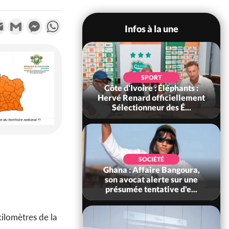
k
tter
Email
Gmail
Messenger
WhatsApp
Infos à la une
POLITIQUE
SPORT
voire : Violences
Côte d'Ivoire : Éléphants :
 à Kossandji (Mé)
Hervé Renard officiellement
it 03 morts, A...
Sélectionneur des É...
POLITIQUE
SOCIÉTÉ
 : 5 combattants
Ghana : Affaire Bangoura,
es neutralisés, le
son avocat alerte sur une
ément les rum...
présumée tentative d'e...
kilomètres de la