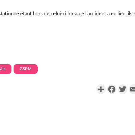
tationné étant hors de celui-ci lorsque l'accident a eu lieu, ils 
ils
GSPM
Partager
Faceboo
Twi