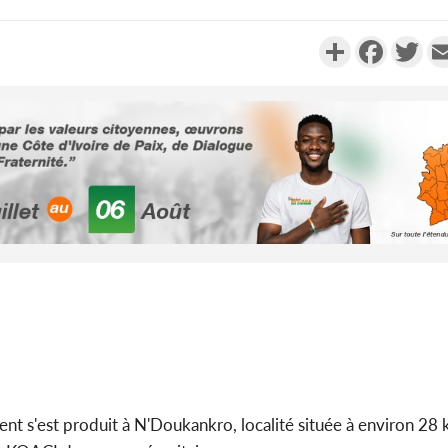
Partager
Faceboo
Twi
Côte d'I
tragiques
ayant fa
Cameroun
séparatist
Mindef d
ent s'est produit à N'Doukankro, localité située à environ 28 