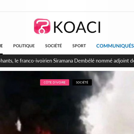
COMMUNIQUÉS
UE
POLITIQUE
SOCIÉTÉ
SPORT
ttants séparatistes neutralisés, le Mindef dément les rumeurs
CÔTE D'IVOIRE
SOCIÉTÉ