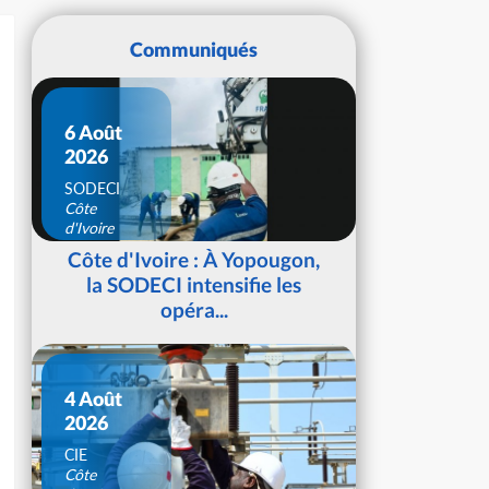
Communiqués
6 Août
2026
SODECI
Côte
d'Ivoire
Côte d'Ivoire : À Yopougon,
la SODECI intensifie les
opéra...
4 Août
2026
CIE
Côte