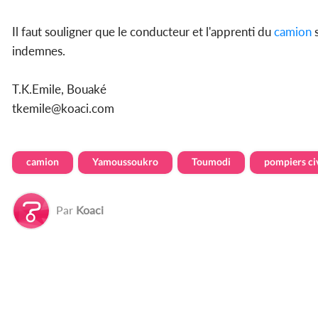
Il faut souligner que le conducteur et l'apprenti du
camion
s
indemnes.
T.K.Emile, Bouaké
tkemile@koaci.com
camion
Yamoussoukro
Toumodi
pompiers civ
Par
Koaci