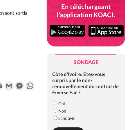
En téléchargeant
en sont sortis
l'application KOACI.
SONDAGE
Côte d'Ivoire: Etes-vous
surpris par le non-
k
tter
Email
Gmail
Messenger
WhatsApp
renouvellement du contrat de
Emerse Faé ?
Oui
Non
Sans avis