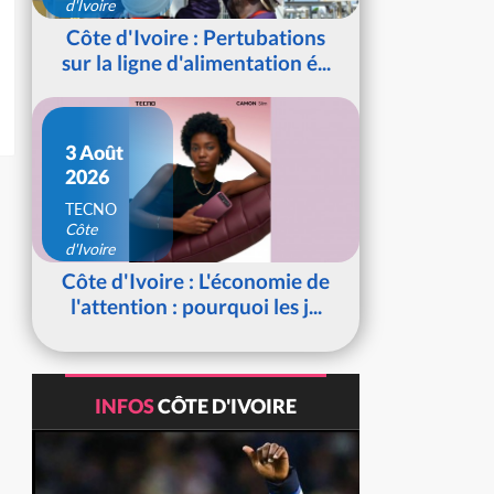
d'Ivoire
Côte d'Ivoire : Pertubations
sur la ligne d'alimentation é...
3 Août
2026
TECNO
Côte
d'Ivoire
Côte d'Ivoire : L'économie de
l'attention : pourquoi les j...
INFOS
CÔTE D'IVOIRE