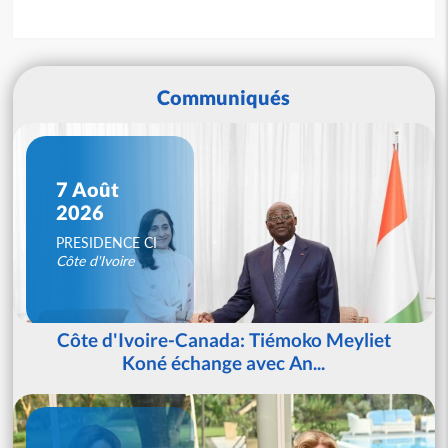
Communiqués
7 Août
2026
PRESIDENCE CI
Côte d'Ivoire
Côte d'Ivoire-Canada: Tiémoko Meyliet
Koné échange avec An...