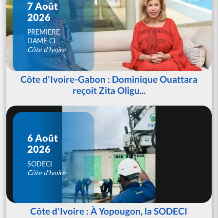
7 Août
2026
PREMIERE
DAME CI
Côte d'Ivoire
Côte d'Ivoire-Gabon : Dominique Ouattara
reçoit Zita Oligu...
6 Août
2026
SODECI
Côte d'Ivoire
Côte d'Ivoire : À Yopougon, la SODECI