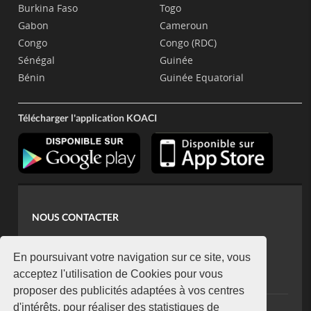
Burkina Faso
Togo
Gabon
Cameroun
Congo
Congo (RDC)
Sénégal
Guinée
Bénin
Guinée Equatorial
Télécharger l'application KOACI
NOUS CONTACTER
contact@koaci.com
koaci@yahoo.fr
En poursuivant votre navigation sur ce site, vous
+225 07 08 85 52 93
acceptez l'utilisation de Cookies pour vous
proposer des publicités adaptées à vos centres
d'intérêts, pour réaliser des statistiques de