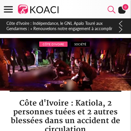
0
Sierra Leone : Un projet de réforme constitutionnelle en
gestation, points clés des amendements, un exclu d'avance
CÔTE D'IVOIRE
SOCIÉTÉ
Côte d'Ivoire : Katiola, 2
personnes tuées et 2 autres
blessées dans un accident de
circulation