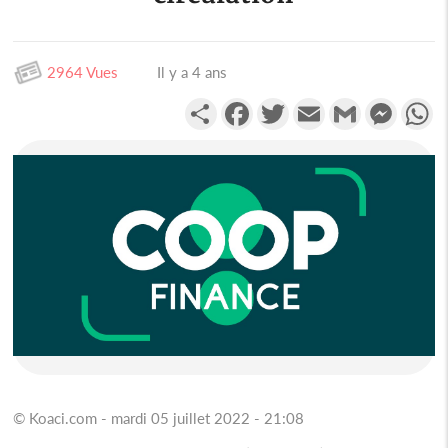
2964 Vues
Il y a 4 ans
Partager
Facebook
Twitter
Email
Gmail
Messen
W
© Koaci.com - mardi 05 juillet 2022 - 21:08