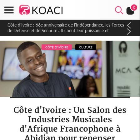
0
Côte d'Ivoire : 66e anniversaire de l'Indépendance, les Forces
de Défense et de Sécurité affichent leur puissance et
réaffirment leur engagement envers la Nation
CÔTE D'IVOIRE
CULTURE
Côte d'Ivoire : Un Salon des
Industries Musicales
d'Afrique Francophone à
Abidjan pour repenser