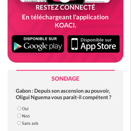
RESTEZ CONNECTÉ
En téléchargeant l'application
KOACI.
SONDAGE
Gabon : Depuis son ascension au pouvoir,
Oligui Nguema vous parait-il compétent ?
Oui
Non
Sans avis