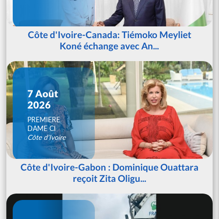
Côte d'Ivoire-Canada: Tiémoko Meyliet
Koné échange avec An...
7 Août
2026
PREMIERE
DAME CI
Côte d'Ivoire
Côte d'Ivoire-Gabon : Dominique Ouattara
reçoit Zita Oligu...