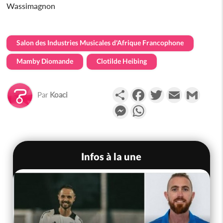
Wassimagnon
Salon des Industries Musicales d'Afrique Francophone
Mamby Diomande
Clotilde Heibing
Partager
Facebook
Twitter
Email
Gmail
Par
Koaci
Messenger
WhatsApp
Infos à la une