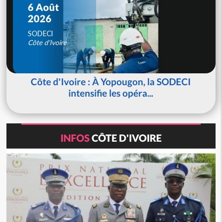
6 Août
2026
SODECI
Côte d'Ivoire
Côte d'Ivoire : À Yopougon, la SODECI
intensifie les opéra...
INFOS
CÔTE D'IVOIRE