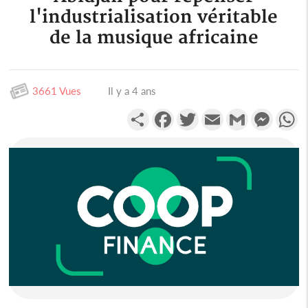
l'industrialisation véritable
de la musique africaine
3661 Vues
Il y a 4 ans
Partager
Facebook
Twitter
Email
Gmail
Messen
W