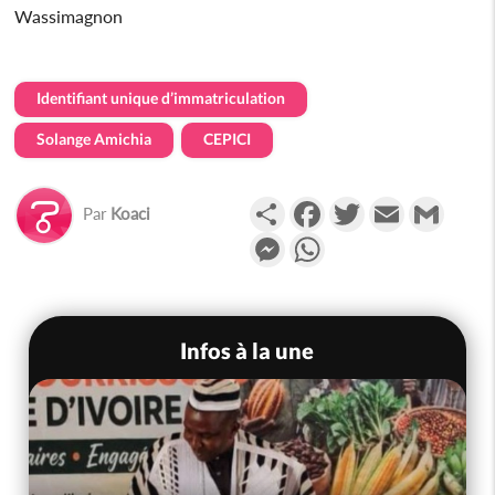
Wassimagnon
Identifiant unique d’immatriculation
Solange Amichia
CEPICI
Partager
Facebook
Twitter
Email
Gmail
Par
Koaci
Messenger
WhatsApp
Infos à la une