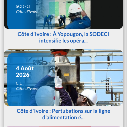
SODECI
Côte d'Ivoire
Côte d'Ivoire : À Yopougon, la SODECI
intensifie les opéra...
4 Août
2026
CIE
Côte d'Ivoire
Côte d'Ivoire : Pertubations sur la ligne
d'alimentation é...