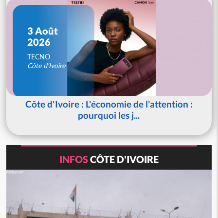
3 Août
2026
TECNO
Côte d'Ivoire
Côte d'Ivoire : L'économie de l'attention :
pourquoi les j...
INFOS
CÔTE D'IVOIRE