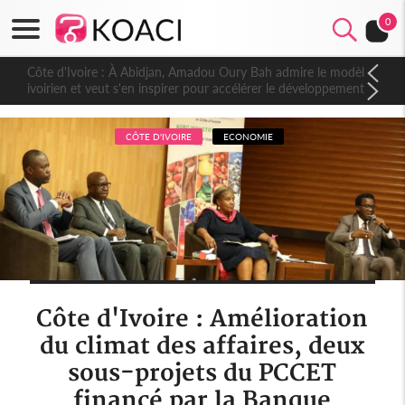
0
Côte d'Ivoire : À Abidjan, Amadou Oury Bah admire le modèle
ivoirien et veut s'en inspirer pour accélérer le développement
de la Guinée
CÔTE D'IVOIRE
ECONOMIE
Côte d'Ivoire : Amélioration
du climat des affaires, deux
sous-projets du PCCET
financé par la Banque