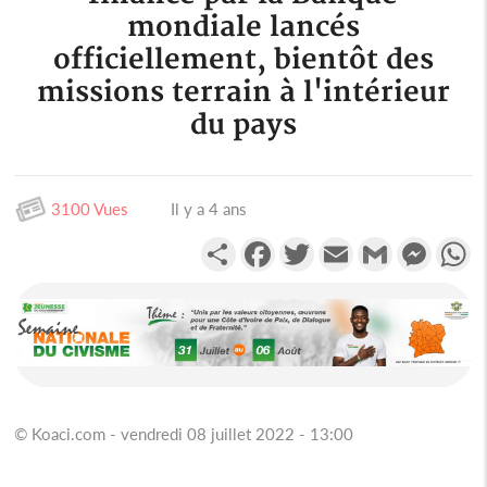
mondiale lancés
officiellement, bientôt des
missions terrain à l'intérieur
du pays
3100 Vues
Il y a 4 ans
Partager
Facebook
Twitter
Email
Gmail
Messen
W
© Koaci.com - vendredi 08 juillet 2022 - 13:00