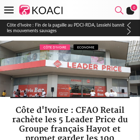
0
Côte d'Ivoire : Fin de la pagaille au PDCI-RDA, Lessiehi bannit
les mouvements sauvages
CÔTE D'IVOIRE
ECONOMIE
Côte d'Ivoire : CFAO Retail
rachète les 5 Leader Price du
Groupe français Hayot et
promet garder les 100