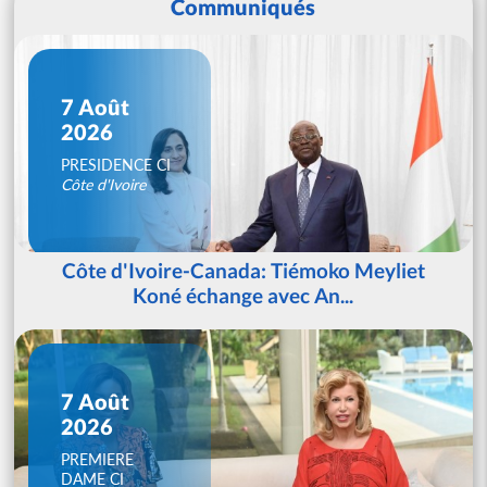
Communiqués
7 Août
2026
PRESIDENCE CI
Côte d'Ivoire
Côte d'Ivoire-Canada: Tiémoko Meyliet
Koné échange avec An...
7 Août
2026
PREMIERE
DAME CI