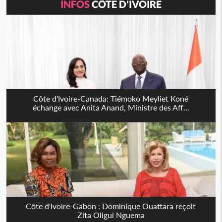
INFOS
CÔTE D'IVOIRE
Côte d'Ivoire-Canada: Tiémoko Meyliet Koné
échange avec Anita Anand, Ministre des Aff...
Côte d'Ivoire-Gabon : Dominique Ouattara reçoit
Zita Oligui Nguema