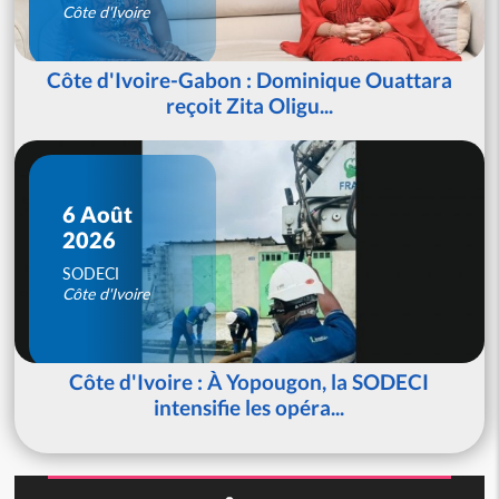
Côte d'Ivoire
Côte d'Ivoire-Gabon : Dominique Ouattara
reçoit Zita Oligu...
6 Août
2026
SODECI
Côte d'Ivoire
Côte d'Ivoire : À Yopougon, la SODECI
intensifie les opéra...