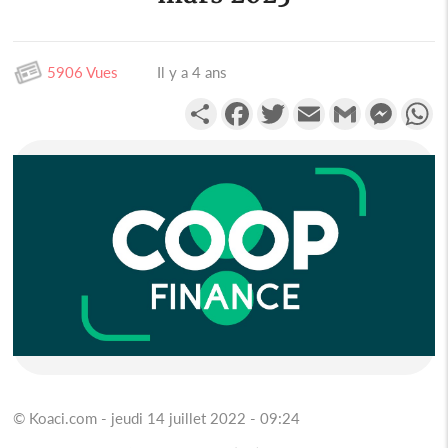
5906 Vues
Il y a 4 ans
Partager
Facebook
Twitter
Email
Gmail
Messen
W
© Koaci.com - jeudi 14 juillet 2022 - 09:24