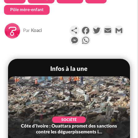
Pôle mère-enfant
Partager
Facebook
Twitter
Email
Gmail
Par
Koaci
Messenger
WhatsApp
Infos à la une
SOCIÉTÉ
Côte d'Ivoire : Ouattara promet des sanctions
contre les déguerpissements i...