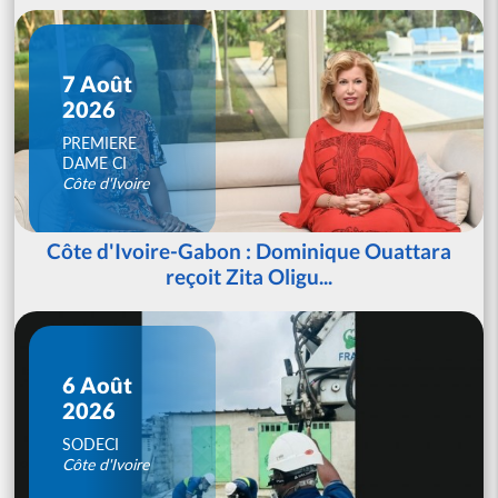
7 Août
2026
PREMIERE
DAME CI
Côte d'Ivoire
Côte d'Ivoire-Gabon : Dominique Ouattara
reçoit Zita Oligu...
6 Août
2026
SODECI
Côte d'Ivoire