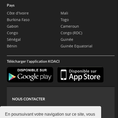
Pays
Côte d'Ivoire
Mali
Burkina Faso
Togo
Gabon
Cameroun
Congo
Congo (RDC)
Sénégal
Guinée
Bénin
Guinée Equatorial
Télécharger l'application KOACI
NOUS CONTACTER
contact@koaci.com
koaci@yahoo.fr
En poursuivant votre navigation sur ce site, vous