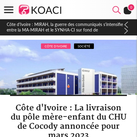
0
Côte d'Ivoire : Indépendance 2026, Thiam plaide pour un
environnement démocratique plus apaisé
CÔTE D'IVOIRE
SOCIÉTÉ
Côte d'Ivoire : La livraison
du pôle mère-enfant du CHU
de Cocody annoncée pour
mars 2023