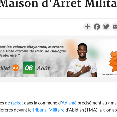
 Maison d'Arrêt Milita
Partager
Faceboo
Twi
Sénégal :
Justi
responsa
Côte d'Ivoi
nés de
racket
dans la commune d’
Adjamé
précisément au « mar
le choc, tr
 déférés devant le
Tribunal
Militaire
d’Abidjan (TMA), a-t-on ap
nui