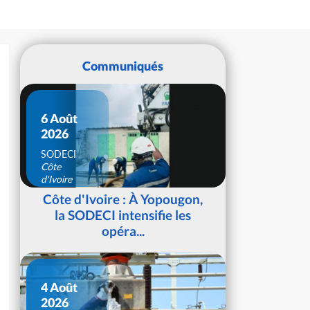
Communiqués
6 Août
2026
SODECI
Côte
d'Ivoire
Côte d'Ivoire : À Yopougon,
la SODECI intensifie les
opéra...
4 Août
2026