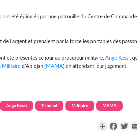
s ont été épinglés par une patrouille du Centre de Command
Côte d'Ivo
2026, le di
du P
 de l'argent et prenaient par la force les portables des passan
nt été présentés ce jour au procureur militaire,
Ange Kessi
, q
t
Militaire
d’Abidjan (
MAMA
) en attendant leur jugement.
Ange Kessi
Tribunal
Militaire
MAMA
Partager
Faceboo
Twi