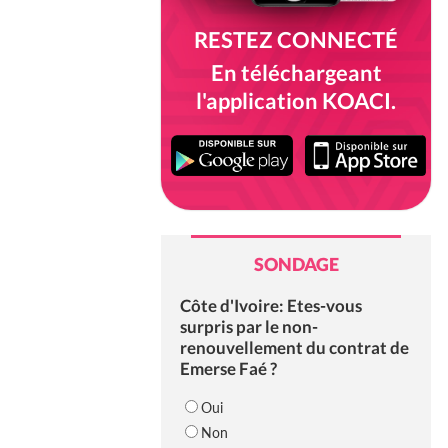
RESTEZ CONNECTÉ
En téléchargeant
l'application KOACI.
SONDAGE
Côte d'Ivoire: Etes-vous
surpris par le non-
renouvellement du contrat de
Emerse Faé ?
Oui
Non