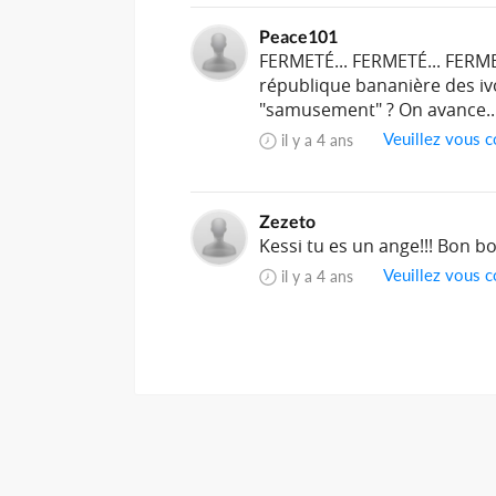
Peace101
FERMETÉ... FERMETÉ... FERMET
république bananière des ivo
"samusement" ? On avance..
Veuillez vous c
il y a 4 ans
Zezeto
Kessi tu es un ange!!! Bon b
Veuillez vous c
il y a 4 ans