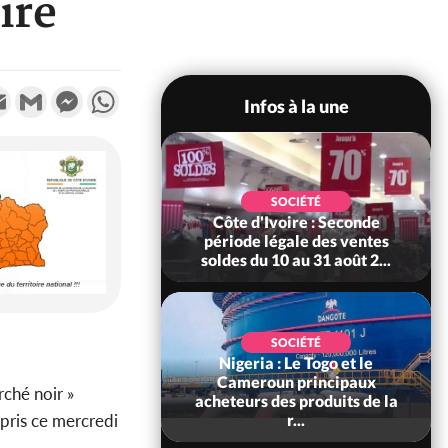
ire
k
tter
Email
Gmail
Messenger
WhatsApp
Infos à la une
POLITIQUE
 Le ministre de la
SOCIÉTÉ
ce somme les
Côte d'Ivoire : Seconde
bles de déclarer
période légale des ventes
leur...
soldes du 10 au 31 août 2...
SOCIÉTÉ
Nigeria : Le Togo et le
SOCIÉTÉ
re : Kossandji sous
Cameroun principaux
ché noir »
ois morts après une
acheteurs des produits de la
pris ce mercredi
t de viole...
r...