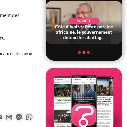
ement des
POLITIQUE
SOCIÉTÉ
ire : Indépendance
Côte d'Ivoire : Peste porcine
scours très attendu
africaine, le gouvernement
R Alassane...
défend les abattag...
ts.
ui après les avoir
k
tter
Email
Gmail
Messenger
WhatsApp