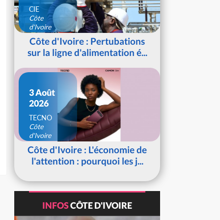
CIE
Côte
d'Ivoire
Côte d'Ivoire : Pertubations
sur la ligne d'alimentation é...
3 Août
2026
TECNO
Côte
d'Ivoire
Côte d'Ivoire : L'économie de
l'attention : pourquoi les j...
INFOS
CÔTE D'IVOIRE