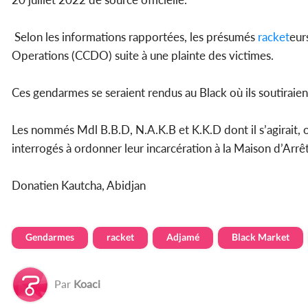
Selon les informations rapportées, les présumés
racket
eur
Operations (CCDO) suite à une plainte des victimes.
Ces gendarmes se seraient rendus au Black où ils soutiraient
Les nommés Mdl B.B.D, N.A.K.B et K.K.D dont il s’agirait, o
interrogés à ordonner leur incarcération à la Maison d’Arrê
Donatien Kautcha, Abidjan
Gendarmes
racket
Adjamé
Black Market
Par
Koaci