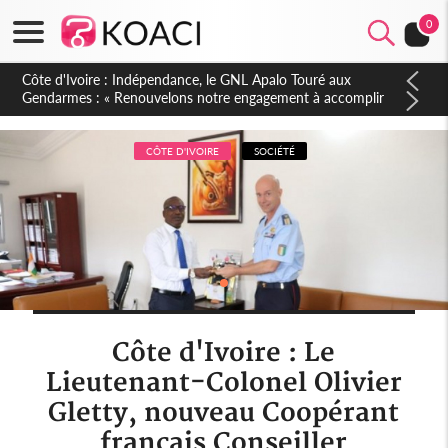
0
Sierra Leone : Un projet de réforme constitutionnelle en
gestation, points clés des amendements, un exclu d'avance
CÔTE D'IVOIRE
SOCIÉTÉ
Côte d'Ivoire : Le
Lieutenant-Colonel Olivier
Gletty, nouveau Coopérant
français Conseiller