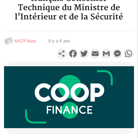
Technique du Ministre de
l'Intérieur et de la Sécurité
6429 Vues
Il y a 4 ans
Partager
Facebook
Twitter
Email
Gmail
Messen
W