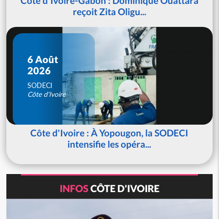
Côte d'Ivoire-Gabon : Dominique Ouattara
reçoit Zita Oligu...
6 Août
2026
SODECI
Côte d'Ivoire
Côte d'Ivoire : À Yopougon, la SODECI
intensifie les opéra...
INFOS
CÔTE D'IVOIRE