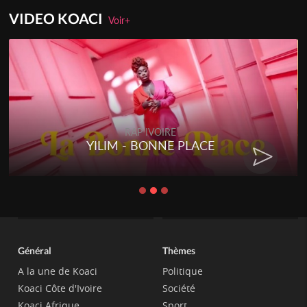
VIDEO KOACI
Voir+
RAP IVOIRE
YILIM - BONNE PLACE
Général
Thèmes
A la une de Koaci
Politique
Koaci Côte d'Ivoire
Société
Koaci Afrique
Sport