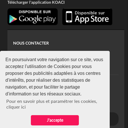
Télécharger l'application KOACI
NOUS CONTACTER
contact@koaci.com
koaci@yahoo.fr
En poursuivant votre navigation sur ce site, vous
+225 07 08 85 52 93
acceptez l'utilisation de Cookies pour vous
proposer des publicités adaptées à vos centres
d'intérêts, pour réaliser des statistiques de
NEWSLETTER
navigation, et pour faciliter le partage
Restez connecté via notre newsletter
d'information sur les réseaux sociaux.
S'abonner
Pour en savoir plus et paramétrer les cookies,
Se désabonner
cliquer ici
J'accepte