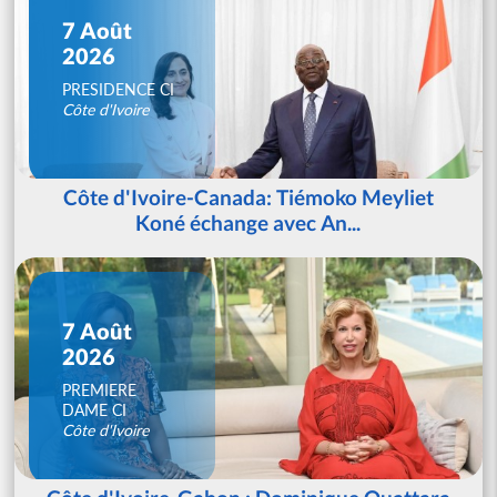
7 Août
2026
PRESIDENCE CI
Côte d'Ivoire
Côte d'Ivoire-Canada: Tiémoko Meyliet
Koné échange avec An...
7 Août
2026
PREMIERE
DAME CI
Côte d'Ivoire