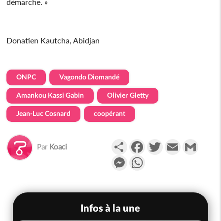
démarche. »
Donatien Kautcha, Abidjan
ONPC
Vagondo Diomandé
Amankou Kassi Gabin
Olivier Gletty
Jean-Luc Cosnard
coopérant
Partager
Facebook
Twitter
Email
Gmail
Par
Koaci
Messenger
WhatsApp
Infos à la une