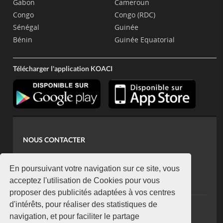
Gabon
Cameroun
Congo
Congo (RDC)
Sénégal
Guinée
Bénin
Guinée Equatorial
Télécharger l'application KOACI
NOUS CONTACTER
contact@koaci.com
koaci@yahoo.fr
En poursuivant votre navigation sur ce site, vous
+225 07 08 85 52 93
acceptez l'utilisation de Cookies pour vous
proposer des publicités adaptées à vos centres
d'intérêts, pour réaliser des statistiques de
NEWSLETTER
navigation, et pour faciliter le partage