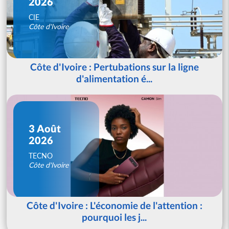
2026
CIE
Côte d'Ivoire
Côte d'Ivoire : Pertubations sur la ligne
d'alimentation é...
3 Août
2026
TECNO
Côte d'Ivoire
Côte d'Ivoire : L'économie de l'attention :
pourquoi les j...