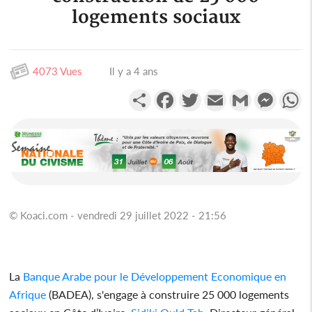
logements sociaux
4073 Vues
Il y a 4 ans
Partager
Facebook
Twitter
Email
Gmail
Messen
W
© Koaci.com - vendredi 29 juillet 2022 - 21:56
La
Banque Arabe pour le Développement Economique en
Afrique
(BADEA), s'engage à construire 25 000 logements