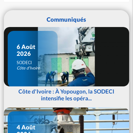
Communiqués
6 Août
2026
SODECI
Côte d'Ivoire
Côte d'Ivoire : À Yopougon, la SODECI
intensifie les opéra...
4 Août