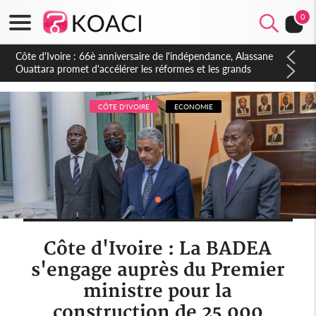
0
Côte d'Ivoire : À Abidjan, Amadou Oury Bah admire le modèle
ivoirien et veut s'en inspirer pour accélérer le développement
de la Guinée
CÔTE D'IVOIRE
ECONOMIE
Côte d'Ivoire : La BADEA
s'engage auprès du Premier
ministre pour la
construction de 25 000