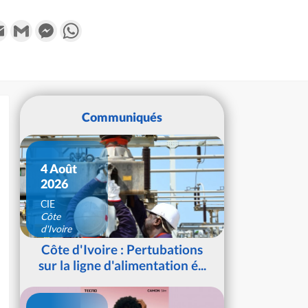
k
tter
Email
Gmail
Messenger
WhatsApp
Communiqués
4 Août
2026
CIE
Côte
d'Ivoire
Côte d'Ivoire : Pertubations
sur la ligne d'alimentation é...