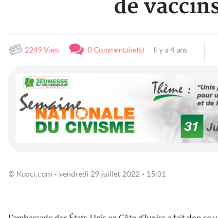
de vaccins
2249 Vues
0 Commentaire(s)
Il y a 4 ans
© Koaci.com - vendredi 29 juillet 2022 - 15:31
L'ambassade des États-Unis en Côte d'Ivoire a fait don ce 