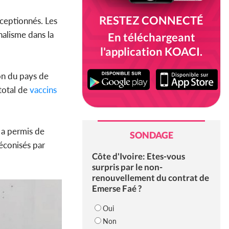
RESTEZ CONNECTÉ
éceptionnés. Les
nalisme dans la
En téléchargeant
l'application KOACI.
don du pays de
total de
vaccins
a a permis de
SONDAGE
éconisés par
Côte d'Ivoire: Etes-vous
surpris par le non-
renouvellement du contrat de
Emerse Faé ?
Oui
Non