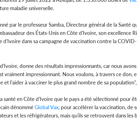
ture maladie universelle.
é par le professeur Samba, Directeur général de la Santé qui
Côte d'I
ambassadeur des États-Unis en Côte d'Ivoire, son excellence Ri
sanitaire,
modernise 
ôte d'Ivoire dans sa campagne de vaccination contre la COVID
Ivoire, donne des résultats impressionnants, car nous avons
st vraiment impressionnant. Nous voulons, à travers ce don, 
t l'aider à vacciner le plus grand nombre de sa population", a
a santé en Côte d'Ivoire que le pays a été sélectionné pour êtr
éricain dénommé
Global Vax
, pour accélérer la vaccination, de 
urs et les réfrigérateurs, mais qu'ils se retrouvent dans les 