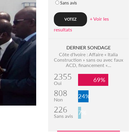
Sans avis
+ Voir les
resultats
DERNIER SONDAGE
Côte d'Ivoire : Affaire « Italia
Construction » sans ou avec faux
ACD, financement «...
2355
69%
Oui
808
24%
Non
226
7%
Sans avis