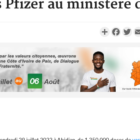
 Pfizer au ministère 
Partager
Faceboo
Twi
P
Côte d'Ivoi
2026, Y
battant de
Côte d'Ivoi
socié
gouvernemen
vendredi 29 juillet 2022 à Abidjan, de 1.350.000 doses de
vac