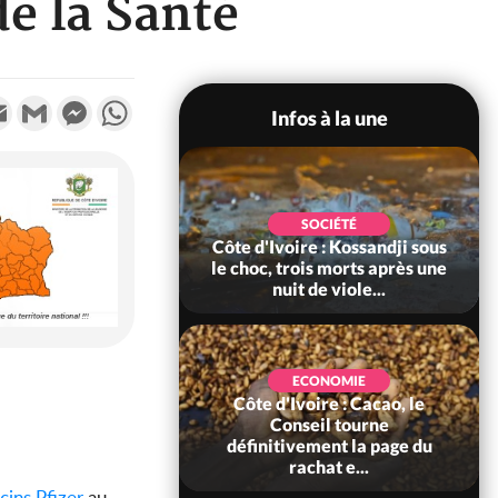
de la Santé
k
tter
Email
Gmail
Messenger
WhatsApp
Infos à la une
OLITIQUE
SOCIÉTÉ
re : Indépendance
Côte d'Ivoire : Kossandji sous
opougon coeur
le choc, trois morts après une
 la célébration...
nuit de viole...
ECONOMIE
Côte d'Ivoire : Cacao, le
SOCIÉTÉ
re : Réforme de la
Conseil tourne
té civile, le
définitivement la page du
t valide six dé...
rachat e...
cins
Pfizer
au