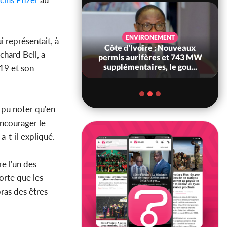
SANTÉ
ENVIRONEMENT
 représentait, à
voire : Réforme
Côte d'Ivoire : Nouveaux
chard Bell, a
 le gouvernement
permis aurifères et 743 MW
ses structures...
supplémentaires, le gou...
-19 et son
 pu noter qu'en
encourager le
-t-il expliqué.
e l'un des
sorte que les
bras des êtres