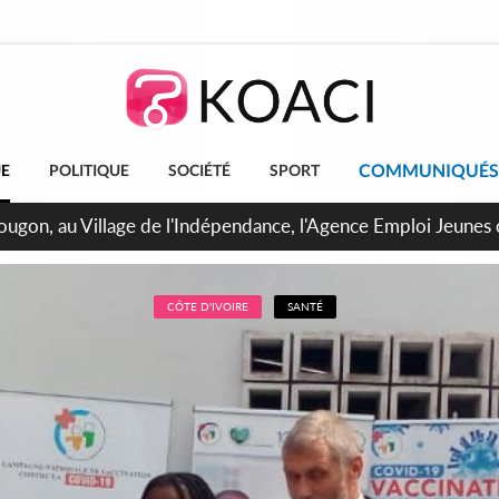
COMMUNIQUÉS
UE
POLITIQUE
SOCIÉTÉ
SPORT
 de Treichville, après la fronde, les agents contractuels obti
arriérés du SMIG 2023
CÔTE D'IVOIRE
SANTÉ