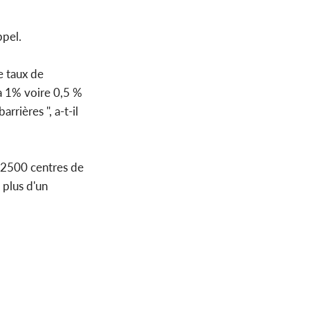
ppel.
e taux de
à 1% voire 0,5 %
rières ", a-t-il
 2500 centres de
 plus d'un