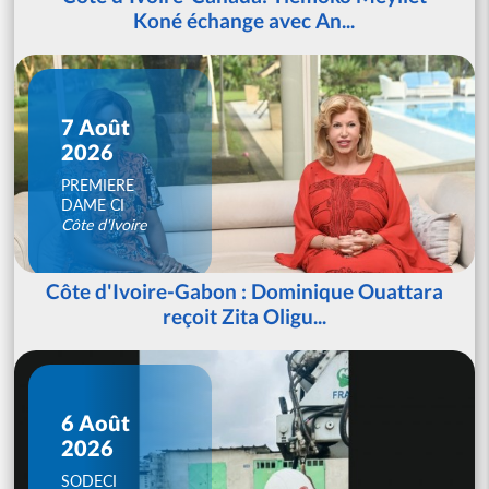
Koné échange avec An...
7 Août
2026
PREMIERE
DAME CI
Côte d'Ivoire
Côte d'Ivoire-Gabon : Dominique Ouattara
reçoit Zita Oligu...
6 Août
2026
SODECI