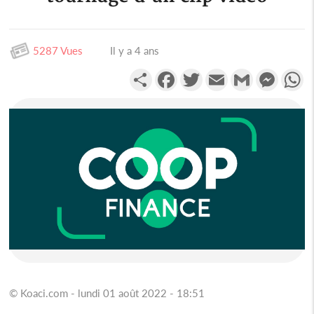
5287 Vues
Il y a 4 ans
Partager
Facebook
Twitter
Email
Gmail
Messen
W
© Koaci.com - lundi 01 août 2022 - 18:51