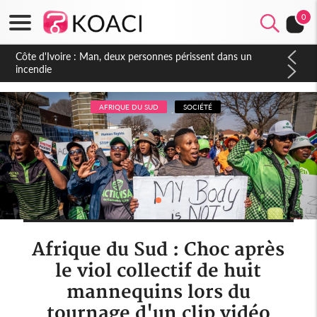
0
Côte d'Ivoire : Séileu, la célébration de la fête nationale
transformée en vaste campagne contre les produits
dépigmentants dangereux
AFRIQUE DU SUD
SOCIÉTÉ
Afrique du Sud : Choc après
le viol collectif de huit
mannequins lors du
tournage d'un clip vidéo