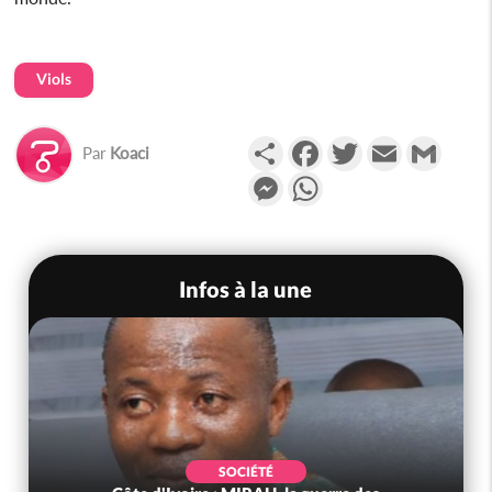
Viols
Partager
Facebook
Twitter
Email
Gmail
Par
Koaci
Messenger
WhatsApp
Infos à la une
SOCIÉTÉ