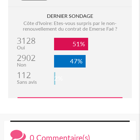
DERNIER SONDAGE
Côte d'Ivoire: Etes-vous surpris par le non-
renouvellement du contrat de Emerse Faé ?
3128
51%
Oui
2902
47%
Non
112
2%
Sans avis
0 Commentaire(s)