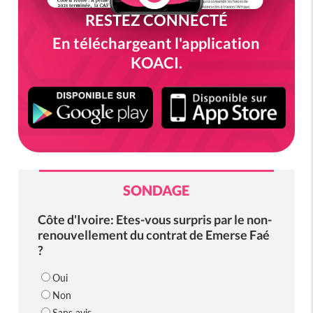
RESTEZ CONNECTÉ
En téléchargeant l'application
KOACI.
SONDAGE
Côte d'Ivoire: Etes-vous surpris par le non-
renouvellement du contrat de Emerse Faé
?
Oui
Non
Sans avis