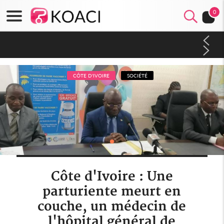
0
Côte d'Ivoire : CHU de Treichville, après la fronde, les agents
contractuels obtiennent un accord avec la direction sur les
arriérés du SMIG 2023
CÔTE D'IVOIRE
SOCIÉTÉ
Côte d'Ivoire : Une
parturiente meurt en
couche, un médecin de
l'hôpital général de