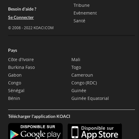
Tribune
Besoin d'aide ?
Evènement
Se Connecter
Santé
© 2008 - 2022 KOACI.COM
Pays
Côte d'Ivoire
Mali
Burkina Faso
Togo
Gabon
Cameroun
Congo
Congo (RDC)
Sénégal
Guinée
Bénin
Guinée Equatorial
Télécharger l'application KOACI