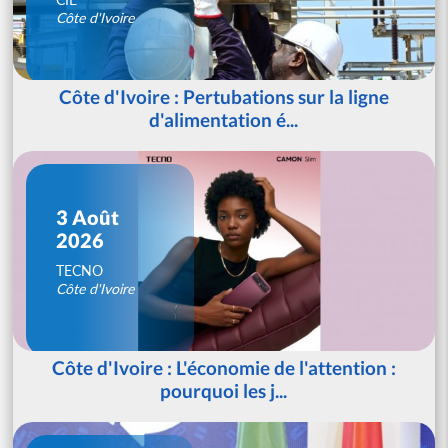
Côte d'Ivoire
Côte d'Ivoire : Pertubations sur la ligne
d'alimentation é...
3 Août
2026
TECNO
Côte d'Ivoire
Côte d'Ivoire : L'économie de l'attention :
pourquoi les j...