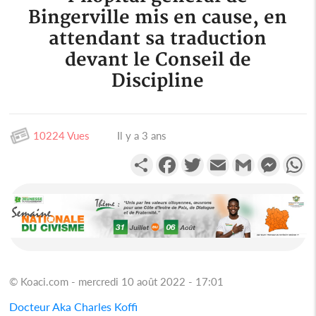
Bingerville mis en cause, en
attendant sa traduction
devant le Conseil de
Discipline
10224 Vues
Il y a 3 ans
Partager
Facebook
Twitter
Email
Gmail
Messen
W
© Koaci.com - mercredi 10 août 2022 - 17:01
Docteur Aka Charles Koffi