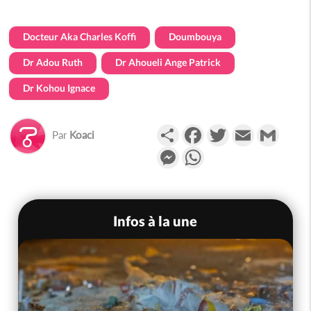
Docteur Aka Charles Koffi
Doumbouya
Dr Adou Ruth
Dr Ahoueli Ange Patrick
Dr Kohou Ignace
Partager
Facebook
Twitter
Email
Gmail
Par
Koaci
Messenger
WhatsApp
Infos à la une