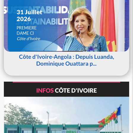
31 Juillet
2026
PREMIERE
DAME CI
Côte d'Ivoire
Côte d'Ivoire-Angola : Depuis Luanda,
Dominique Ouattara p...
INFOS
CÔTE D'IVOIRE